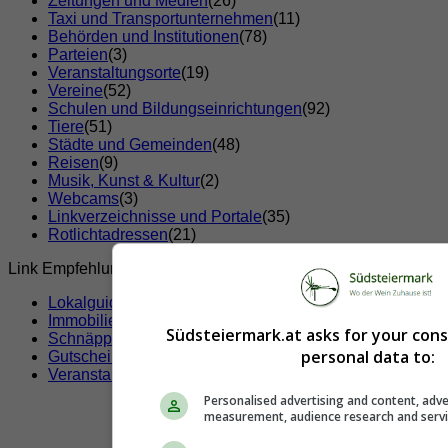
Zeitungen und Medien
(26)
Taxi und Transportunternehmen
(11)
Behörden und Institutionen
(78)
Parteien
(3)
Veranstaltungsorte
(19)
Vereine
(52)
Schulen und Bildungseinrichtungen
(92)
Tiere
(51)
Städte und Gemeinden
(48)
Reisen
(9)
Musik, Kunst & Kultur
(2)
Webcams
(3)
Linkverzeichnisse und Portale
(35)
Rotlichtadressen
(21)
Link Empfehlungen
Lokalguide
Immobilien
Südsteiermark.at asks for your con
Schnäppchen
personal data to:
Gutscheine & Rabatte
Veranstaltungen
Personalised advertising and content, adve
measurement, audience research and serv