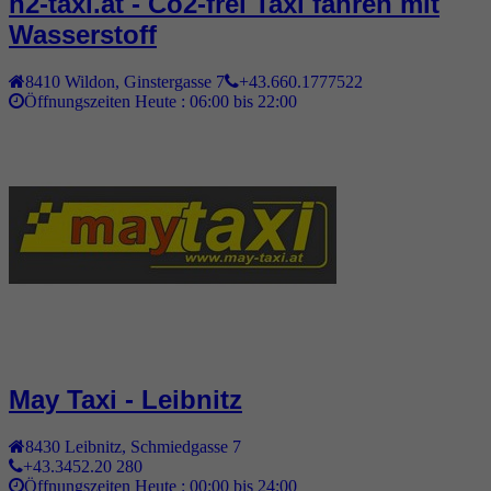
h2-taxi.at - Co2-frei Taxi fahren mit
Wasserstoff
8410
Wildon
,
Ginstergasse 7
+43.660.1777522
Öffnungszeiten Heute :
06:00 bis 22:00
May Taxi - Leibnitz
8430
Leibnitz
,
Schmiedgasse 7
+43.3452.20 280
Öffnungszeiten Heute :
00:00 bis 24:00