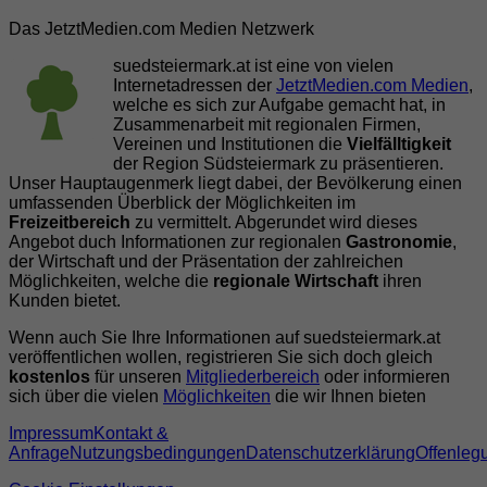
Das JetztMedien.com Medien Netzwerk
suedsteiermark.at ist eine von vielen
Internetadressen der
JetztMedien.com Medien
,
welche es sich zur Aufgabe gemacht hat, in
Zusammenarbeit mit regionalen Firmen,
Vereinen und Institutionen die
Vielfälltigkeit
der Region Südsteiermark zu präsentieren.
Unser Hauptaugenmerk liegt dabei, der Bevölkerung einen
umfassenden Überblick der Möglichkeiten im
Freizeitbereich
zu vermittelt. Abgerundet wird dieses
Angebot duch Informationen zur regionalen
Gastronomie
,
der Wirtschaft und der Präsentation der zahlreichen
Möglichkeiten, welche die
regionale Wirtschaft
ihren
Kunden bietet.
Wenn auch Sie Ihre Informationen auf suedsteiermark.at
veröffentlichen wollen, registrieren Sie sich doch gleich
kostenlos
für unseren
Mitgliederbereich
oder informieren
sich über die vielen
Möglichkeiten
die wir Ihnen bieten
Impressum
Kontakt &
Anfrage
Nutzungsbedingungen
Datenschutzerklärung
Offenleg