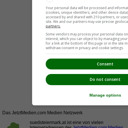
Your personal data will be processed and informa
(cookies, unique identifiers, and other device data
accessed by and shared with 210 partners, or used s
site. We and our partners may use precise geoloca
partners.
Some vendors may process your personal data on t
interest, which you can object to by managing you
for a link at the bottom of this page or in the sit
withdraw consent in privacy and cookie settings.
Consent
Do not consent
Manage options
Das JetztMedien.com Medien Netzwerk
suedsteiermark.at ist eine von vielen
Internetadressen der
JetztMedien.com Medien
,