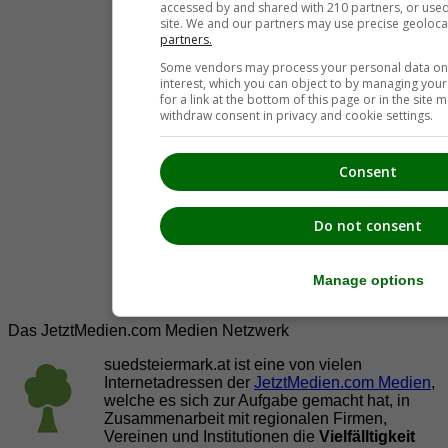
accessed by and shared with 210 partners, or used s
site. We and our partners may use precise geoloca
partners.
Some vendors may process your personal data on t
interest, which you can object to by managing you
for a link at the bottom of this page or in the sit
withdraw consent in privacy and cookie settings.
Consent
Do not consent
Manage options
Das JetztMedien.com Medien Netzwerk
suedsteiermark.at ist eine von vielen
Internetadressen der
JetztMedien.com Medien
,
welche es sich zur Aufgabe gemacht hat, in
Zusammenarbeit mit regionalen Firmen,
Vereinen und Institutionen die
Vielfälltigkeit