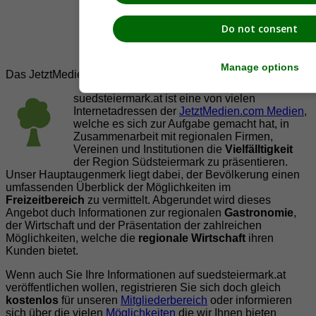
Do not consent
Manage options
Das JetztMedien.com Medien Netzwerk
suedsteiermark.at ist eine von vielen
Internetadressen der
JetztMedien.com Medien
,
welche es sich zur Aufgabe gemacht hat, in
Zusammenarbeit mit regionalen Firmen,
Vereinen und Institutionen die
Vielfälltigkeit
der Region Südsteiermark zu präsentieren.
Unser Hauptaugenmerk liegt dabei, der Bevölkerung einen
umfassenden Überblick der Möglichkeiten im
Freizeitbereich
zu vermittelt. Abgerundet wird dieses
Angebot duch Informationen zur regionalen
Gastronomie
,
der Wirtschaft und der Präsentation der zahlreichen
Möglichkeiten, welche die
regionale Wirtschaft
ihren
Kunden bietet.
Wenn auch Sie Ihre Informationen auf suedsteiermark.at
veröffentlichen wollen, registrieren Sie sich doch gleich
kostenlos
für unseren
Mitgliederbereich
oder informieren
sich über die vielen
Möglichkeiten
die wir Ihnen bieten