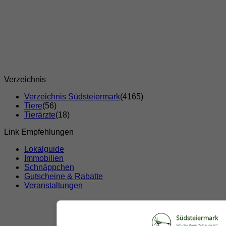
Verzeichnis
Verzeichnis Südsteiermark
(4165)
Tiere
(56)
Tierärzte
(18)
Link Empfehlungen
Lokalguide
Immobilien
Schnäppchen
Gutscheine & Rabatte
Veranstaltungen