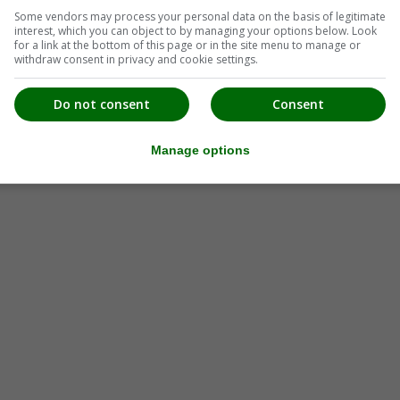
Some vendors may process your personal data on the basis of legitimate
interest, which you can object to by managing your options below. Look
for a link at the bottom of this page or in the site menu to manage or
withdraw consent in privacy and cookie settings.
Do not consent
Consent
Manage options