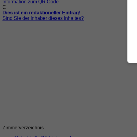
Information zum QR Code
C
Dies ist ein redaktioneller Eintrag!
Sind Sie der Inhaber dieses Inhaltes?
Zimmerverzeichnis