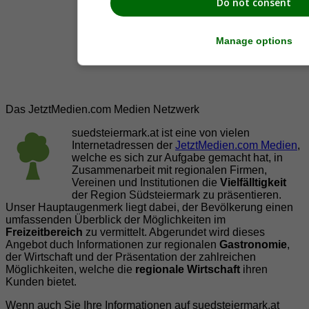
Do not consent
Manage options
Das JetztMedien.com Medien Netzwerk
suedsteiermark.at ist eine von vielen
Internetadressen der
JetztMedien.com Medien
,
welche es sich zur Aufgabe gemacht hat, in
Zusammenarbeit mit regionalen Firmen,
Vereinen und Institutionen die
Vielfälltigkeit
der Region Südsteiermark zu präsentieren.
Unser Hauptaugenmerk liegt dabei, der Bevölkerung einen
umfassenden Überblick der Möglichkeiten im
Freizeitbereich
zu vermittelt. Abgerundet wird dieses
Angebot duch Informationen zur regionalen
Gastronomie
,
der Wirtschaft und der Präsentation der zahlreichen
Möglichkeiten, welche die
regionale Wirtschaft
ihren
Kunden bietet.
Wenn auch Sie Ihre Informationen auf suedsteiermark.at