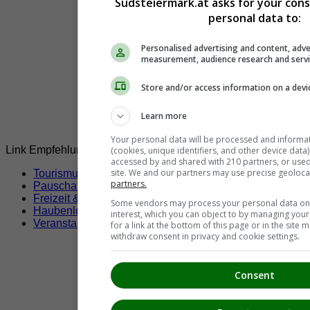
Südsteiermark.at asks for your con
personal data to:
Personalised advertising and content, adve
measurement, audience research and serv
Store and/or access information on a devi
Learn more
Your personal data will be processed and informa
Link Empfehlungen
(cookies, unique identifiers, and other device data
accessed by and shared with 210 partners, or used s
site. We and our partners may use precise geoloca
Tourismusverbände
partners.
Pauschalangebote
Freizeit & Sport
Some vendors may process your personal data on t
Haubenlokale
interest, which you can object to by managing you
Veranstaltungen
for a link at the bottom of this page or in the sit
withdraw consent in privacy and cookie settings.
Consent