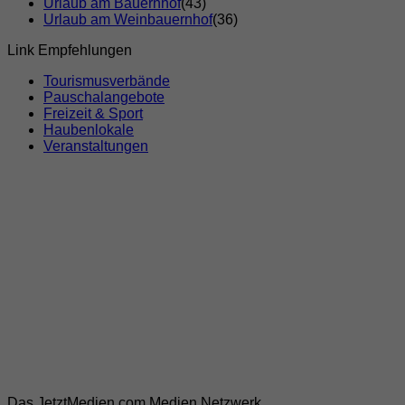
Urlaub am Bauernhof
(43)
Urlaub am Weinbauernhof
(36)
Link Empfehlungen
Tourismusverbände
Pauschalangebote
Freizeit & Sport
Haubenlokale
Veranstaltungen
Das JetztMedien.com Medien Netzwerk