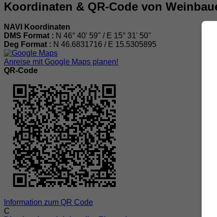
Koordinaten & QR-Code von Weinbaue
NAVI Koordinaten
DMS Format :
N 46° 40' 59'' / E 15° 31' 50''
Deg Format :
N
46.6831716
/ E
15.5305895
Anreise mit Google Maps planen!
QR-Code
Information zum QR Code
C