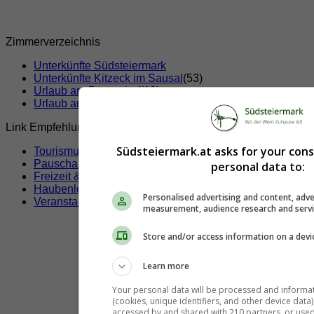
Zimmerverzeichnis
Unterkünfte Südsteiermark
Unterkünfte Kitzeck im Sausal
(53)
Urlaub am Bauernhof
(19)
Urlaub am Weinbauernhof
(17)
Link Empfehlungen
Südsteiermark.at asks for your con
Tourismusverbände
Pauschalangebote
personal data to:
Freizeit & Sport
Haubenlokale
Personalised advertising and content, adve
Veranstaltungen
measurement, audience research and serv
Store and/or access information on a devi
Learn more
Your personal data will be processed and informa
(cookies, unique identifiers, and other device data
accessed by and shared with 210 partners, or used s