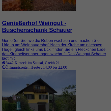
Genießerhof Weingut -
Buschenschank Schauer
Genießen Sie, wo die Reben wachsen und machen Sie
Urlaub am Weinbauernhof. Nach der Kirche am nächsten
Hügel, gleich links ums Eck, finden Sie ein Fleckchen Erde,
das Kindheitserinnerungen wachruft. Das Weingut Schauer
lädt mit ...
8442
Kitzeck im Sausal
,
Greith 21
Öffnungszeiten Heute :
14:00 bis 22:00