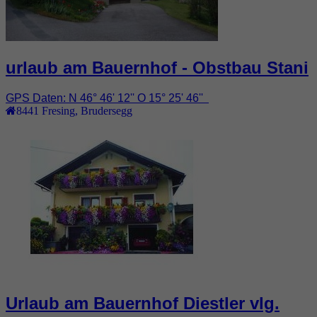
urlaub am Bauernhof - Obstbau Stani
GPS Daten: N 46° 46' 12'' O 15° 25' 46''
8441
Fresing
,
Brudersegg
Urlaub am Bauernhof Diestler vlg.