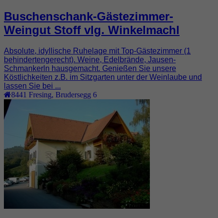
Buschenschank-Gästezimmer-
Weingut Stoff vlg. Winkelmachl
Absolute, idyllische Ruhelage mit Top-Gästezimmer (1
behindertengerecht). Weine, Edelbrände, Jausen-
Schmankerln hausgemacht. Genießen Sie unsere
Köstlichkeiten z.B. im Sitzgarten unter der Weinlaube und
lassen Sie bei ...
8441
Fresing
,
Brudersegg 6