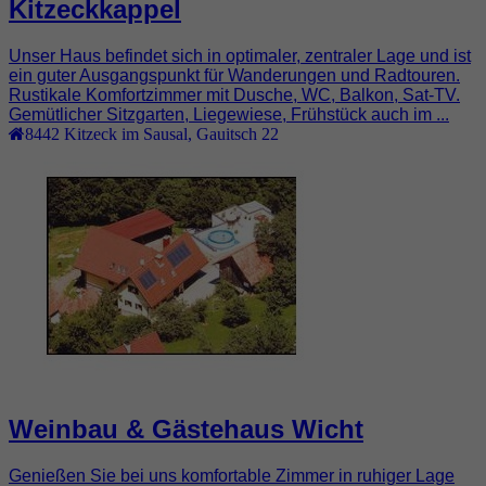
Kitzeckkappel
Unser Haus befindet sich in optimaler, zentraler Lage und ist
ein guter Ausgangspunkt für Wanderungen und Radtouren.
Rustikale Komfortzimmer mit Dusche, WC, Balkon, Sat-TV.
Gemütlicher Sitzgarten, Liegewiese, Frühstück auch im ...
8442
Kitzeck im Sausal
,
Gauitsch 22
Weinbau & Gästehaus Wicht
Genießen Sie bei uns komfortable Zimmer in ruhiger Lage