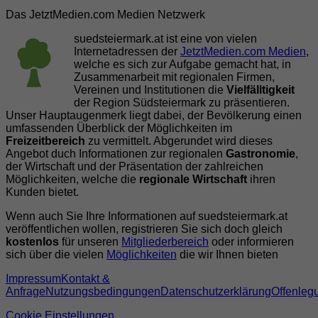
Das JetztMedien.com Medien Netzwerk
suedsteiermark.at ist eine von vielen
Internetadressen der
JetztMedien.com Medien
,
welche es sich zur Aufgabe gemacht hat, in
Zusammenarbeit mit regionalen Firmen,
Vereinen und Institutionen die
Vielfälltigkeit
der Region Südsteiermark zu präsentieren.
Unser Hauptaugenmerk liegt dabei, der Bevölkerung einen
umfassenden Überblick der Möglichkeiten im
Freizeitbereich
zu vermittelt. Abgerundet wird dieses
Angebot duch Informationen zur regionalen
Gastronomie
,
der Wirtschaft und der Präsentation der zahlreichen
Möglichkeiten, welche die
regionale Wirtschaft
ihren
Kunden bietet.
Wenn auch Sie Ihre Informationen auf suedsteiermark.at
veröffentlichen wollen, registrieren Sie sich doch gleich
kostenlos
für unseren
Mitgliederbereich
oder informieren
sich über die vielen
Möglichkeiten
die wir Ihnen bieten
Impressum
Kontakt &
Anfrage
Nutzungsbedingungen
Datenschutzerklärung
Offenleg
Cookie Einstellungen