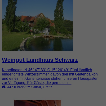
Weingut Landhaus Schwarz
Koordinaten :N 46° 47' 33'' O 15° 26' 49'' Fünf ländlich
eingerichtete Winzerzimmer, davon drei mit Gartenbalkon
und eines mit Gartenterrasse stehen unseren Hausgästen
zur Verfügung. Für Gäste, die gerne ein ...
8442
Kitzeck im Sausal
,
Greith