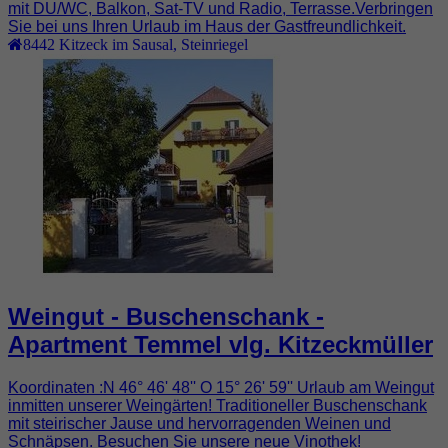
mit DU/WC, Balkon, Sat-TV und Radio, Terrasse.Verbringen
Sie bei uns Ihren Urlaub im Haus der Gastfreundlichkeit.
8442
Kitzeck im Sausal
,
Steinriegel
Weingut - Buschenschank -
Apartment Temmel vlg. Kitzeckmüller
Koordinaten :N 46° 46' 48'' O 15° 26' 59'' Urlaub am Weingut
inmitten unserer Weingärten! Traditioneller Buschenschank
mit steirischer Jause und hervorragenden Weinen und
Schnäpsen. Besuchen Sie unsere neue Vinothek!