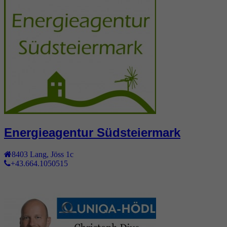
Energieagentur Südsteiermark
8403
Lang
,
Jöss 1c
+43.664.1050515