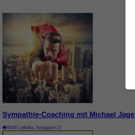
Sympathie-Coaching mit Michael Jage
8430
Leibnitz
,
Sackgasse 21