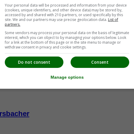
Your personal data will be processed and information from your device
(cookies, unique identifiers, and other device data) may be stored by,
accessed by and shared with 210 partners, or used specifically by this
site. We and our partners may use precise geolocation data.
List of
partners.
Some vendors may process your personal data on the basis of legitimate
interest, which you can object to by managing your options below. Look
for a link at the bottom of this page or in the site menu to manage or
withdraw consent in privacy and cookie settings.
Do not consent
Consent
Manage options
rsbacher