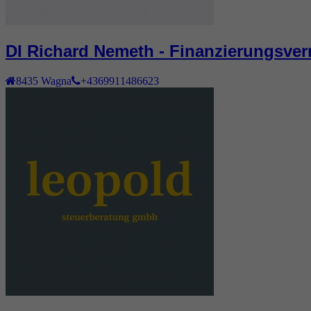
DI Richard Nemeth - Finanzierungsverm
8435
Wagna
+4369911486623