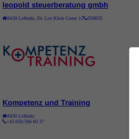
leopold steuerberatung gmbh
8430
Leibnitz
,
Dr. Leo Klein Gasse 12
050835
Kompetenz und Training
8430
Leibnitz
+43.650.566 60 37