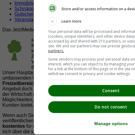
Immobilien
Schnäppchen
Store and/or access information on a devi
Gutscheine & Rabatte
Veranstaltungen
Learn more
Das JetztMedien.com Medien Netzwerk
Your personal data will be processed and informa
(cookies, unique identifiers, and other device data
suedsteiermark.at ist eine von vielen
accessed by and shared with 210 partners, or used s
Internetadressen der
JetztMedien.com Medien
,
site. We and our partners may use precise geoloca
partners.
welche es sich zur Aufgabe gemacht hat, in
Zusammenarbeit mit regionalen Firmen,
Some vendors may process your personal data on t
Vereinen und Institutionen die
Vielfälltigkeit
interest, which you can object to by managing you
der Region Südsteiermark zu präsentieren.
for a link at the bottom of this page or in the sit
Unser Hauptaugenmerk liegt dabei, der Bevölkerung einen
withdraw consent in privacy and cookie settings.
umfassenden Überblick der Möglichkeiten im
Freizeitbereich
zu vermittelt. Abgerundet wird dieses
Angebot duch Informationen zur regionalen
Gastronomie
,
Consent
der Wirtschaft und der Präsentation der zahlreichen
Möglichkeiten, welche die
regionale Wirtschaft
ihren
Kunden bietet.
Do not consent
Wenn auch Sie Ihre Informationen auf suedsteiermark.at
veröffentlichen wollen, registrieren Sie sich doch gleich
Manage options
kostenlos
für unseren
Mitgliederbereich
oder informieren
sich über die vielen
Möglichkeiten
die wir Ihnen bieten