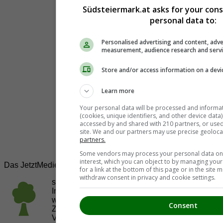
Südsteiermark.at asks for your con
personal data to:
Personalised advertising and content, adve
measurement, audience research and serv
Store and/or access information on a devi
Learn more
Your personal data will be processed and informa
(cookies, unique identifiers, and other device data
accessed by and shared with 210 partners, or used s
site. We and our partners may use precise geoloca
partners.
Some vendors may process your personal data on t
interest, which you can object to by managing you
Das JetztMedien.com Medien Netzwerk
for a link at the bottom of this page or in the sit
withdraw consent in privacy and cookie settings.
suedsteiermark.at ist eine von vielen
Internetadressen der
JetztMedien.com Medien
,
welche es sich zur Aufgabe gemacht hat, in
Consent
Zusammenarbeit mit regionalen Firmen,
Vereinen und Institutionen die
Vielfälltigkeit