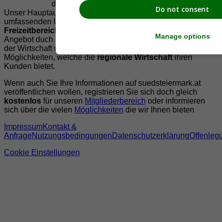
der Region Südsteiermark zu präsentieren.
Do not consent
Unser Hauptaugenmerk liegt dabei, der Bevölkerung einen
umfassenden Überblick der Möglichkeiten im
Freizeitbereich
zu vermittelt. Abgerundet wird dieses
Manage options
Angebot duch Informationen zur regionalen
Gastronomie
,
der Wirtschaft und der Präsentation der zahlreichen
Möglichkeiten, welche die
regionale Wirtschaft
ihren
Kunden bietet.
Wenn auch Sie Ihre Informationen auf suedsteiermark.at
veröffentlichen wollen, registrieren Sie sich doch gleich
kostenlos
für unseren
Mitgliederbereich
oder informieren
sich über die vielen
Möglichkeiten
die wir Ihnen bieten
Impressum
Kontakt &
Anfrage
Nutzungsbedingungen
Datenschutzerklärung
Offenleg
Cookie Einstellungen