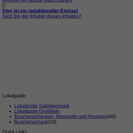
Anreise mit Google Maps planen!
C
Dies ist ein redaktioneller Eintrag!
Sind Sie der Inhaber dieses Inhaltes?
Lokalguide
Lokalguide Südsteiermark
Lokalguide Großklein
Buschenschenken, Weingüter und Heurigen
(40)
Buschenschank
(19)
Quick Links