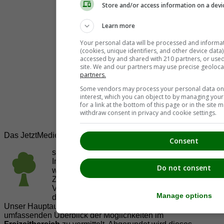
Store and/or access information on a devi
Learn more
Your personal data will be processed and informa
(cookies, unique identifiers, and other device data
accessed by and shared with 210 partners, or used s
site. We and our partners may use precise geoloca
partners.
Some vendors may process your personal data on t
interest, which you can object to by managing you
for a link at the bottom of this page or in the sit
withdraw consent in privacy and cookie settings.
Das JetztMedien.com Medien Netzwerk
Consent
suedsteiermark.at ist eine von vielen
Internetadressen der
JetztMedien.com Medien
,
Do not consent
welche es sich zur Aufgabe gemacht hat, in
Zusammenarbeit mit regionalen Firmen,
Vereinen und Institutionen die
Vielfälltigkeit
Manage options
der Region Südsteiermark zu präsentieren.
Unser Hauptaugenmerk liegt dabei, der Bevölkerung einen
umfassenden Überblick der Möglichkeiten im