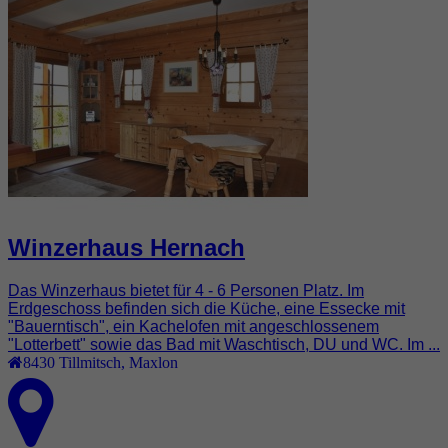
Winzerhaus Hernach
Das Winzerhaus bietet für 4 - 6 Personen Platz. Im
Erdgeschoss befinden sich die Küche, eine Essecke mit
"Bauerntisch", ein Kachelofen mit angeschlossenem
"Lotterbett" sowie das Bad mit Waschtisch, DU und WC. Im ...
8430
Tillmitsch
,
Maxlon