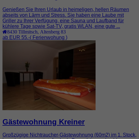
Genießen Sie Ihren Urlaub in heimeligen, hellen Räumen
abseits von Lärm und Stress. Sie haben eine Laube mit
Griller zu Ihrer Verfügung, eine Sauna und Laufband für
kühlere Tage sowie Sat-TV, gratis WLAN, eine gute ...
8430
Tillmitsch
,
Altenberg 83
ab EUR 55.-
( Ferienwohung )
Gästewohnung Kreiner
Großzügige Nichtraucher-Gästewohnung (60m2) im 1. Stock,