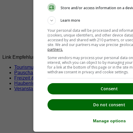
Store and/or access information on a devi
Learn more
Your personal data will be processed and informa
(cookies, unique identifiers, and other device data
accessed by and shared with 210 partners, or used s
site. We and our partners may use precise geoloca
partners.
Link Empfehlungen
Some vendors may process your personal data on t
interest, which you can object to by managing you
Tourismusverbände
for a link at the bottom of this page or in the sit
withdraw consent in privacy and cookie settings.
Pauschalangebote
Freizeit & Sport
Haubenlokale
Consent
Veranstaltungen
Do not consent
Manage options