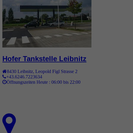
Hofer Tankstelle Leibnitz
8430
Leibnitz
,
Leopold Figl Strasse 2
+43.6246.7223634
Öffnungszeiten Heute :
06:00 bis 22:00