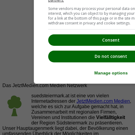
partners.
Some vendors may process your personal data on t
interest, which you can object to by managing you
for a link at the bottom of this page or in the sit
withdraw consent in privacy and cookie settings.
Consent
Do not consent
Manage options
Das JetztMedien.com Medien Netzwerk
suedsteiermark.at ist eine von vielen
Internetadressen der
JetztMedien.com Medien
,
welche es sich zur Aufgabe gemacht hat, in
Zusammenarbeit mit regionalen Firmen,
Vereinen und Institutionen die
Vielfälltigkeit
der Region Südsteiermark zu präsentieren.
Unser Hauptaugenmerk liegt dabei, der Bevölkerung einen
umfassenden Überblick der Möglichkeiten im