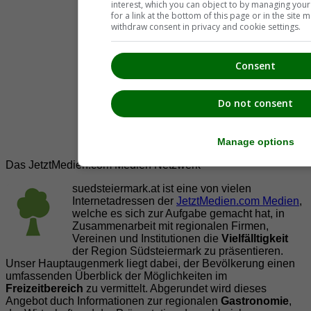
interest, which you can object to by managing you
for a link at the bottom of this page or in the sit
withdraw consent in privacy and cookie settings.
Consent
Do not consent
Manage options
Das JetztMedien.com Medien Netzwerk
suedsteiermark.at ist eine von vielen
Internetadressen der
JetztMedien.com Medien
,
welche es sich zur Aufgabe gemacht hat, in
Zusammenarbeit mit regionalen Firmen,
Vereinen und Institutionen die
Vielfälltigkeit
der Region Südsteiermark zu präsentieren.
Unser Hauptaugenmerk liegt dabei, der Bevölkerung einen
umfassenden Überblick der Möglichkeiten im
Freizeitbereich
zu vermittelt. Abgerundet wird dieses
Angebot duch Informationen zur regionalen
Gastronomie
,