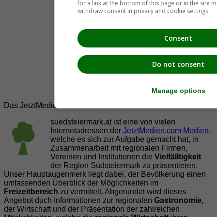
for a link at the bottom of this page or in the sit
withdraw consent in privacy and cookie settings.
Consent
Do not consent
Manage options
Das JetztMedien.com Medien Netzwerk
suedsteiermark.at ist eine von vielen
Internetadressen der
JetztMedien.com Medien
,
welche es sich zur Aufgabe gemacht hat, in
Zusammenarbeit mit regionalen Firmen,
Vereinen und Institutionen die
Vielfälltigkeit
der Region Südsteiermark zu präsentieren.
Unser Hauptaugenmerk liegt dabei, der Bevölkerung einen
umfassenden Überblick der Möglichkeiten im
Freizeitbereich
zu vermittelt. Abgerundet wird dieses
Angebot duch Informationen zur regionalen
Gastronomie
,
der Wirtschaft und der Präsentation der zahlreichen