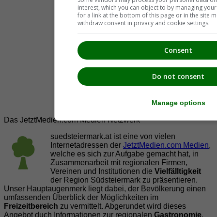
interest, which you can object to by managing you
for a link at the bottom of this page or in the sit
withdraw consent in privacy and cookie settings.
Consent
Do not consent
Manage options
Das JetztMedien.com Medien Netzwerk
suedsteiermark.at ist eine von vielen
Internetadressen der
JetztMedien.com Medien
,
welche es sich zur Aufgabe gemacht hat, in
Zusammenarbeit mit regionalen Firmen,
Vereinen und Institutionen die
Vielfälltigkeit
der Region Südsteiermark zu präsentieren.
Unser Hauptaugenmerk liegt dabei, der Bevölkerung einen
umfassenden Überblick der Möglichkeiten im
Freizeitbereich
zu vermittelt. Abgerundet wird dieses
Angebot duch Informationen zur regionalen
Gastronomie
,