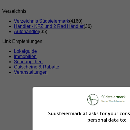
Verzeichnis
Verzeichnis Südsteiermark
(4160)
Händler - KFZ und 2 Rad Händler
(36)
Autohändler
(35)
Link Empfehlungen
Lokalguide
Immobilien
Schnäppchen
Gutscheine & Rabatte
Veranstaltungen
Südsteiermark.at asks for your con
personal data to: