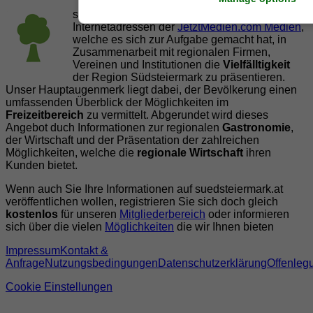
suedsteiermark.at ist eine von vielen
Internetadressen der
JetztMedien.com Medien
,
welche es sich zur Aufgabe gemacht hat, in
Zusammenarbeit mit regionalen Firmen,
Vereinen und Institutionen die
Vielfälltigkeit
der Region Südsteiermark zu präsentieren.
Unser Hauptaugenmerk liegt dabei, der Bevölkerung einen
umfassenden Überblick der Möglichkeiten im
Freizeitbereich
zu vermittelt. Abgerundet wird dieses
Angebot duch Informationen zur regionalen
Gastronomie
,
der Wirtschaft und der Präsentation der zahlreichen
Möglichkeiten, welche die
regionale Wirtschaft
ihren
Kunden bietet.
Wenn auch Sie Ihre Informationen auf suedsteiermark.at
veröffentlichen wollen, registrieren Sie sich doch gleich
kostenlos
für unseren
Mitgliederbereich
oder informieren
sich über die vielen
Möglichkeiten
die wir Ihnen bieten
Impressum
Kontakt &
Anfrage
Nutzungsbedingungen
Datenschutzerklärung
Offenleg
Cookie Einstellungen