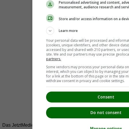
Personalised advertising and content, adve
measurement, audience research and serv
Store and/or access information on a devi
Learn more
Your personal data will be processed and informa
(cookies, unique identifiers, and other device data
accessed by and shared with 210 partners, or used s
site. We and our partners may use precise geoloca
partners.
Some vendors may process your personal data on t
interest, which you can object to by managing you
for a link at the bottom of this page or in the sit
withdraw consent in privacy and cookie settings.
Consent
Do not consent
Das JetztMedien.com Medien Netzwerk
Manage options