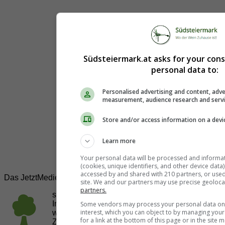
Südsteiermark.at asks for your con
personal data to:
Personalised advertising and content, adve
measurement, audience research and serv
Store and/or access information on a devi
Learn more
Your personal data will be processed and informa
(cookies, unique identifiers, and other device data
accessed by and shared with 210 partners, or used s
Das JetztMedien.com Medien Netzwerk
site. We and our partners may use precise geoloca
partners.
suedsteiermark.at ist eine von vielen
Internetadressen der
JetztMedien.com Medien
,
Some vendors may process your personal data on t
interest, which you can object to by managing you
welche es sich zur Aufgabe gemacht hat, in
for a link at the bottom of this page or in the sit
Zusammenarbeit mit regionalen Firmen,