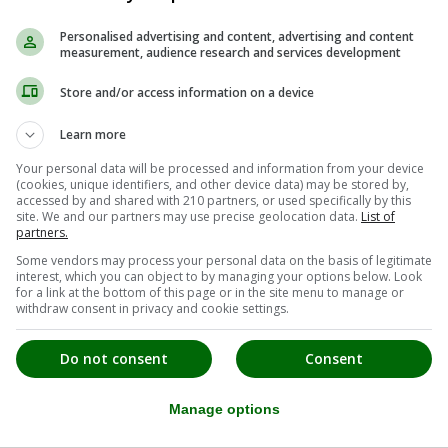
Personalised advertising and content, advertising and content
measurement, audience research and services development
tät. Kellerführung, Weinverkostung
Store and/or access information on a device
schank-Gästezimmmer-Weingut Lorenz
Learn more
Your personal data will be processed and information from your device
(cookies, unique identifiers, and other device data) may be stored by,
accessed by and shared with 210 partners, or used specifically by this
site. We and our partners may use precise geolocation data.
List of
partners.
Some vendors may process your personal data on the basis of legitimate
interest, which you can object to by managing your options below. Look
for a link at the bottom of this page or in the site menu to manage or
withdraw consent in privacy and cookie settings.
Do not consent
Consent
Manage options