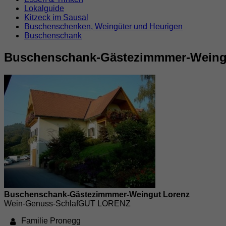
Lokalguide
Kitzeck im Sausal
Buschenschenken, Weingüter und Heurigen
Buschenschank
Buschenschank-Gästezimmmer-Weing
Buschenschank-Gästezimmmer-Weingut Lorenz
Wein-Genuss-SchlafGUT LORENZ
Familie Pronegg