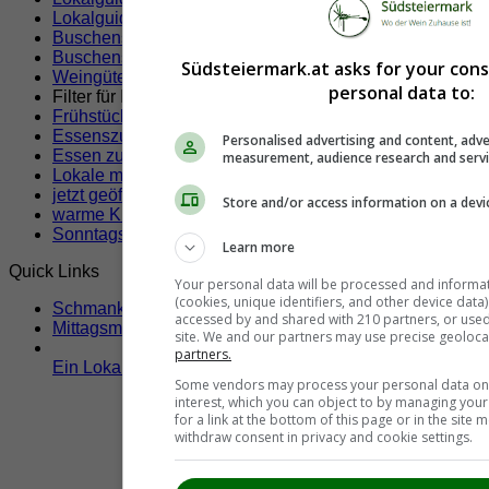
Lokalguide Kitzeck im Sausal
Buschenschenken, Weingüter und Heurigen
(63)
Buschenschank
(31)
Südsteiermark.at asks for your con
Weingüter
(32)
personal data to:
Filter für Ihre Suche!
Frühstücken
Essenszustellung
Personalised advertising and content, adve
Essen zum Mitnehmen
measurement, audience research and serv
Lokale mit Klimaanlage
jetzt geöffnete Lokale
Store and/or access information on a devi
warme Küche jetzt
Sonntags geöffnete Lokale
Learn more
Quick Links
Your personal data will be processed and informa
(cookies, unique identifiers, and other device data
Schmankerltage
accessed by and shared with 210 partners, or used s
Mittagsmenü
site. We and our partners may use precise geoloca
partners.
Ein Lokal hier eintragen!
Some vendors may process your personal data on t
interest, which you can object to by managing you
for a link at the bottom of this page or in the sit
withdraw consent in privacy and cookie settings.