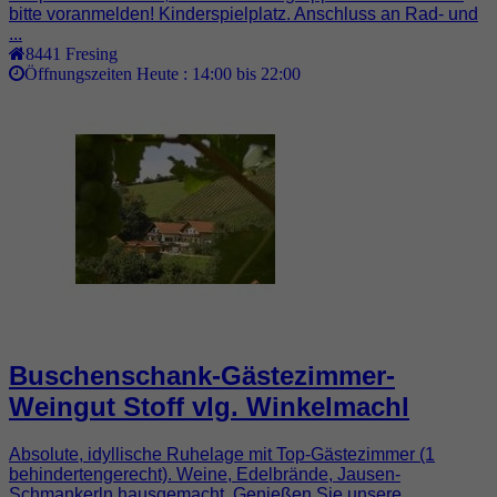
bitte voranmelden! Kinderspielplatz. Anschluss an Rad- und
...
8441
Fresing
Öffnungszeiten Heute :
14:00 bis 22:00
Buschenschank-Gästezimmer-
Weingut Stoff vlg. Winkelmachl
Absolute, idyllische Ruhelage mit Top-Gästezimmer (1
behindertengerecht). Weine, Edelbrände, Jausen-
Schmankerln hausgemacht. Genießen Sie unsere