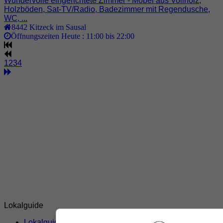
Wundervolle eingerichtete Zimmer - Möbel aus Vollholz,
Holzböden, Sat-TV/Radio, Badezimmer mit Regendusche,
WC, ...
8442
Kitzeck im Sausal
Öffnungszeiten Heute :
11:00 bis 22:00
1
2
3
4
Lokalguide
Lokalguide Südsteiermark