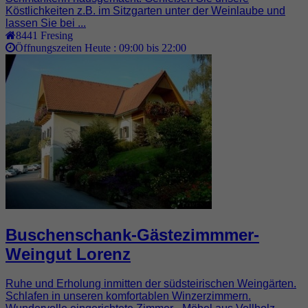
Köstlichkeiten z.B. im Sitzgarten unter der Weinlaube und
lassen Sie bei ...
8441
Fresing
Öffnungszeiten Heute :
09:00 bis 22:00
Buschenschank-Gästezimmmer-
Weingut Lorenz
Ruhe und Erholung inmitten der südsteirischen Weingärten.
Schlafen in unseren komfortablen Winzerzimmern.