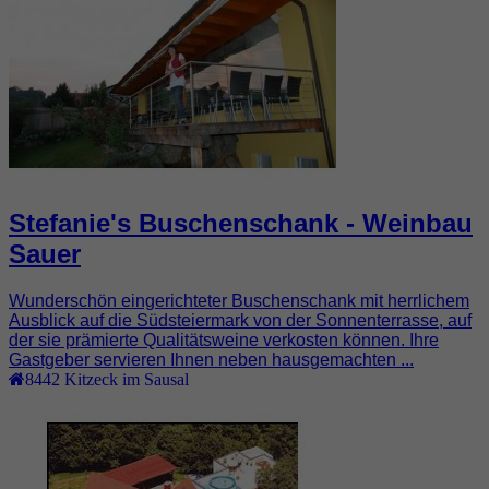
Stefanie's Buschenschank - Weinbau
Sauer
Wunderschön eingerichteter Buschenschank mit herrlichem
Ausblick auf die Südsteiermark von der Sonnenterrasse, auf
der sie prämierte Qualitätsweine verkosten können. Ihre
Gastgeber servieren Ihnen neben hausgemachten ...
8442
Kitzeck im Sausal