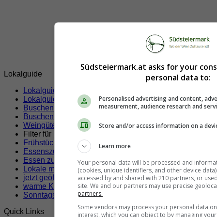
Südsteiermark.at asks for your con
Lokalguide
personal data to:
Lokalguide Südsteiermark
Personalised advertising and content, adve
Lokalguide Kitzeck im Sausal
measurement, audience research and serv
Buschenschenken, Weingüter und Heurigen
(63)
Buschenschank
(31)
Weingüter
(32)
Store and/or access information on a devi
Filter für Ihre Suche!
Frühstücken
Learn more
Essenszustellung
Essen zum Mitnehmen
Your personal data will be processed and informa
Lokale mit Klimaanlage
(cookies, unique identifiers, and other device data
jetzt geöffnete Lokale
accessed by and shared with 210 partners, or used s
site. We and our partners may use precise geoloca
warme Küche jetzt
partners.
Sonntags geöffnete Lokale
Some vendors may process your personal data on t
Quick Links
interest, which you can object to by managing you