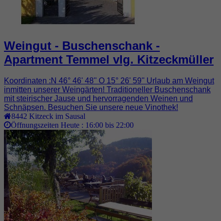
Weingut - Buschenschank -
Apartment Temmel vlg. Kitzeckmüller
Koordinaten :N 46° 46' 48'' O 15° 26' 59'' Urlaub am Weingut
inmitten unserer Weingärten! Traditioneller Buschenschank
mit steirischer Jause und hervorragenden Weinen und
Schnäpsen. Besuchen Sie unsere neue Vinothek!
8442
Kitzeck im Sausal
Öffnungszeiten Heute :
16:00 bis 22:00