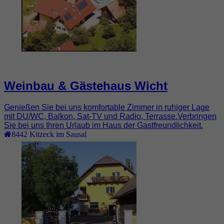
Weinbau & Gästehaus Wicht
Genießen Sie bei uns komfortable Zimmer in ruhiger Lage
mit DU/WC, Balkon, Sat-TV und Radio, Terrasse.Verbringen
Sie bei uns Ihren Urlaub im Haus der Gastfreundlichkeit.
8442
Kitzeck im Sausal