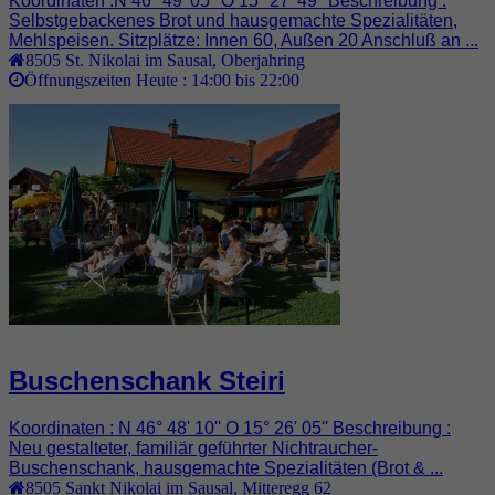
Koordinaten :N 46° 49' 05'' O 15° 27' 49'' Beschreibung :
Selbstgebackenes Brot und hausgemachte Spezialitäten,
Mehlspeisen. Sitzplätze: Innen 60, Außen 20 Anschluß an ...
8505
St. Nikolai im Sausal
,
Oberjahring
Öffnungszeiten Heute :
14:00 bis 22:00
Buschenschank Steiri
Koordinaten : N 46° 48' 10'' O 15° 26' 05'' Beschreibung :
Neu gestalteter, familiär geführter Nichtraucher-
Buschenschank, hausgemachte Spezialitäten (Brot & ...
8505
Sankt Nikolai im Sausal
,
Mitteregg 62