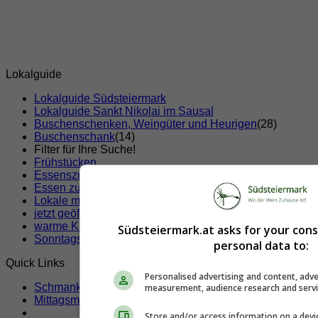
Lokalguide
Lokalguide Südsteiermark
Lokalguide Sankt Nikolai im Sausal
Buschenschenken, Weingüter und Heurigen
(28)
Buschenschank
(14)
Filter für Ihre Suche!
Frühstücken
Essenszustellung
Essen zum Mitnehmen
(x)
Lokale mit Klimaanlage
jetzt geöffnete Lokale
warme Küche jetzt
Südsteiermark.at asks for your con
Sonntags geöffnete Lokale
personal data to:
Quick Links
Personalised advertising and content, adve
Schmankerltage
measurement, audience research and serv
Mittagsmenü
Store and/or access information on a devi