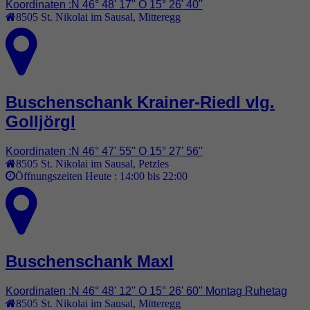
Koordinaten :N 46° 48' 17'' O 15° 26' 40''
8505
St. Nikolai im Sausal
,
Mitteregg
Buschenschank Krainer-Riedl vlg.
Golljörgl
Koordinaten :N 46° 47' 55'' O 15° 27' 56''
8505
St. Nikolai im Sausal
,
Petzles
Öffnungszeiten Heute :
14:00 bis 22:00
Buschenschank Maxl
Koordinaten :N 46° 48' 12'' O 15° 26' 60'' Montag Ruhetag
8505
St. Nikolai im Sausal
,
Mitteregg