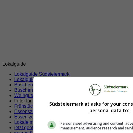
Lokalguide
Lokalguide Südsteiermark
Lokalguide Sankt Johann im Saggautal
Buschenschenken, Weingüter und Heurigen
(22)
Buschenschank
(11)
Weingüter
(11)
Filter für Ihre Suche!
Südsteiermark.at asks for your con
Frühstücken
personal data to:
Essenszustellung
(x)
Essen zum Mitnehmen
Lokale mit Klimaanlage
Personalised advertising and content, adve
jetzt geöffnete Lokale
measurement, audience research and serv
warme Küche jetzt