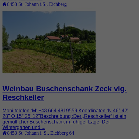
8453
St. Johann i.S.
,
Eichberg
Weinbau Buschenschank Zeck vlg.
Reschkeller
Mobiltelefon :M: +43 664 4819559 Koordinaten :N 46° 42'
28'' O 15° 25' 12''Beschreibung :Der „Reschkeller“ ist ein
gemütlicher Buschenschank in ruhiger Lage. Der
Wintergarten und ...
8453
St. Johann i. S.
,
Eichberg 64