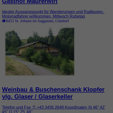
Gasthof Maurerwirt
Idealer Ausgangspunkt für Wanderungen und Radtouren.
Motorradfahrer willkommen. Mittwoch Ruhetag
8453
St. Johann im Saggautal
,
Gündorf
Weinbau & Buschenschank Klopfer
vlg. Glaser / Glaserkeller
Telefon und Fax :T: +43 3456 2648 Koordinaten :N 46° 42'
45'' O 15° 25' 48''