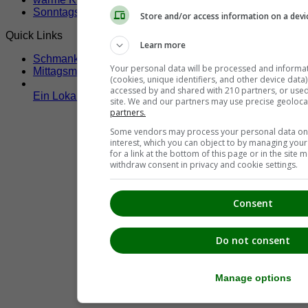
Sonntags geöffnete Lokale
Store and/or access information on a devi
Quick Links
Learn more
Schmankerltage
Your personal data will be processed and informa
Mittagsmenü
(cookies, unique identifiers, and other device data
accessed by and shared with 210 partners, or used s
Ein Lokal hier eintragen!
site. We and our partners may use precise geoloca
partners.
Some vendors may process your personal data on t
interest, which you can object to by managing you
for a link at the bottom of this page or in the sit
withdraw consent in privacy and cookie settings.
Consent
Do not consent
Manage options