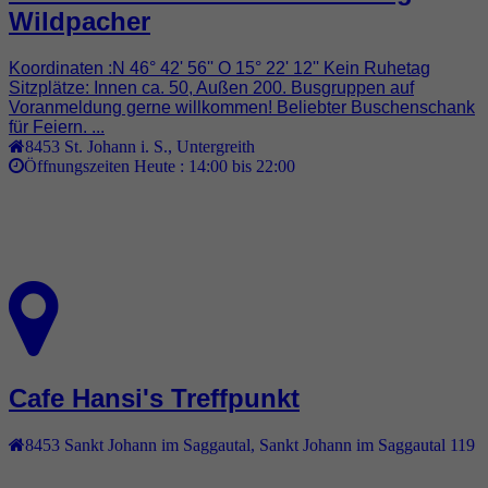
Wildpacher
Koordinaten :N 46° 42' 56'' O 15° 22' 12'' Kein Ruhetag
Sitzplätze: Innen ca. 50, Außen 200. Busgruppen auf
Voranmeldung gerne willkommen! Beliebter Buschenschank
für Feiern. ...
8453
St. Johann i. S.
,
Untergreith
Öffnungszeiten Heute :
14:00 bis 22:00
Cafe Hansi's Treffpunkt
8453
Sankt Johann im Saggautal
,
Sankt Johann im Saggautal 119