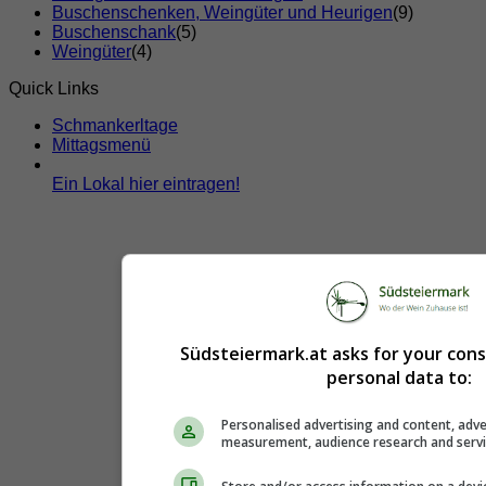
Buschenschenken, Weingüter und Heurigen
(9)
Buschenschank
(5)
Weingüter
(4)
Quick Links
Schmankerltage
Mittagsmenü
Ein Lokal hier eintragen!
Südsteiermark.at asks for your con
personal data to:
Personalised advertising and content, adve
measurement, audience research and serv