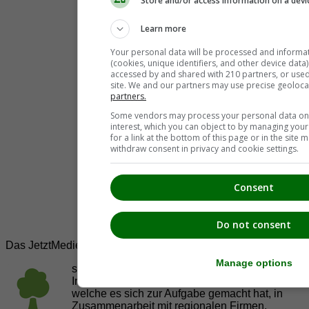
Store and/or access information on a devi
Learn more
Your personal data will be processed and informa
(cookies, unique identifiers, and other device data
accessed by and shared with 210 partners, or used s
site. We and our partners may use precise geoloca
partners.
Some vendors may process your personal data on t
interest, which you can object to by managing you
for a link at the bottom of this page or in the sit
withdraw consent in privacy and cookie settings.
Consent
Do not consent
Das JetztMedien.com Medien Netzwerk
Manage options
suedsteiermark.at ist eine von vielen
Internetadressen der
JetztMedien.com Medien
,
welche es sich zur Aufgabe gemacht hat, in
Zusammenarbeit mit regionalen Firmen,