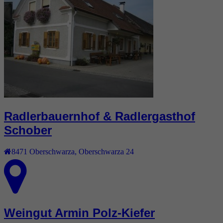
Radlerbauernhof & Radlergasthof
Schober
8471
Oberschwarza
,
Oberschwarza 24
Weingut Armin Polz-Kiefer