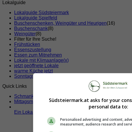
Lokalguide
Lokalguide Südsteiermark
Lokalguide Spielfeld
Buschenschenken, Weingüter und Heurigen
(16)
Buschenschank
(8)
Weingüter
(8)
Filter für Ihre Suche!
Frühstücken
Essenszustellung
Essen zum Mitnehmen
Lokale mit Klimaanlage
(x)
jetzt geöffnete Lokale
warme Küche jetzt
Sonntags geöffnete Lokale
Quick Links
Schmankerltage
Südsteiermark.at asks for your con
Mittagsmenü
personal data to:
Ein Lokal hier eintragen!
Personalised advertising and content, adve
measurement, audience research and serv