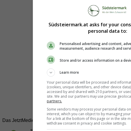
Südsteiermark.at asks for your con
personal data to:
Personalised advertising and content, adve
measurement, audience research and serv
Store and/or access information on a devi
Learn more
Your personal data will be processed and informa
(cookies, unique identifiers, and other device data
accessed by and shared with 210 partners, or used s
site. We and our partners may use precise geoloca
partners.
Some vendors may process your personal data on t
interest, which you can object to by managing you
for a link at the bottom of this page or in the sit
Das JetztMedien.com Medien Netzwerk
withdraw consent in privacy and cookie settings.
suedsteiermark.at ist eine von vielen