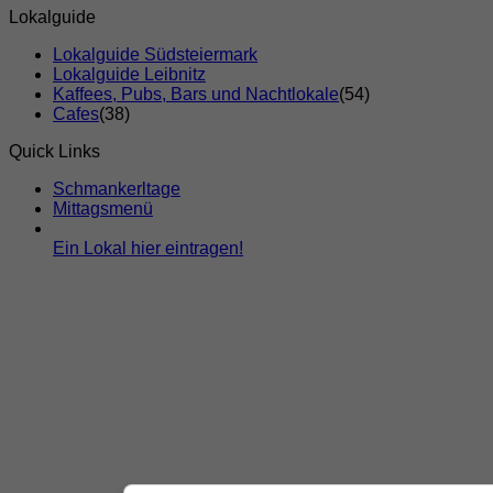
Lokalguide
Lokalguide Südsteiermark
Lokalguide Leibnitz
Kaffees, Pubs, Bars und Nachtlokale
(54)
Cafes
(38)
Quick Links
Schmankerltage
Mittagsmenü
Ein Lokal hier eintragen!