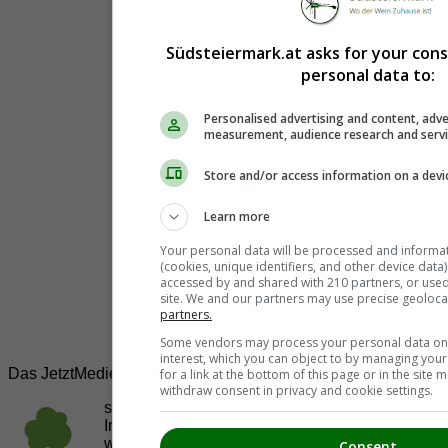
Südsteiermark.at asks for your con
personal data to:
Personalised advertising and content, adve
measurement, audience research and serv
Store and/or access information on a devi
Learn more
Your personal data will be processed and informa
(cookies, unique identifiers, and other device data
accessed by and shared with 210 partners, or used s
site. We and our partners may use precise geoloca
partners.
Some vendors may process your personal data on t
interest, which you can object to by managing you
Das JetztMedien.com Medien Netzwerk
for a link at the bottom of this page or in the sit
withdraw consent in privacy and cookie settings.
suedsteiermark.at ist eine von vielen
Internetadressen der
JetztMedien.com Medien
,
welche es sich zur Aufgabe gemacht hat, in
Consent