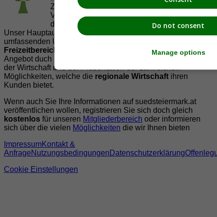
Zusammenarbeit mit regionalen Firmen,
Vereinen und Institutionen die
Vielfälltigkeit
der Region Südsteiermark zu präsentieren.
Do not consent
Unser Hauptaugenmerk liegt dabei, der Bevölkerung einen
umfassenden Überblick der Möglichkeiten im
Freizeitbereich
zu vermittelt. Abgerundet wird dieses
Manage options
Angebot duch Informationen zur regionalen
Gastronomie
,
der Wirtschaft und der Präsentation der zahlreichen
Möglichkeiten, welche die
regionale Wirtschaft
ihren
Kunden bietet.
Wenn auch Sie Ihre Informationen auf suedsteiermark.at
veröffentlichen wollen, registrieren Sie sich doch gleich
kostenlos
für unseren
Mitgliederbereich
oder informieren
sich über die vielen
Möglichkeiten
die wir Ihnen bieten
Impressum
Kontakt &
Anfrage
Nutzungsbedingungen
Datenschutzerklärung
Offenleg
Cookie Einstellungen