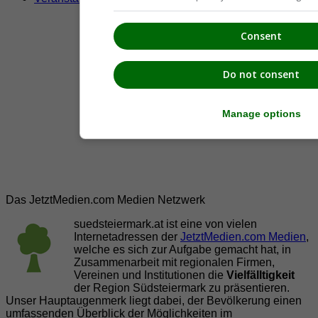
Consent
Do not consent
Manage options
Das JetztMedien.com Medien Netzwerk
suedsteiermark.at ist eine von vielen
Internetadressen der
JetztMedien.com Medien
,
welche es sich zur Aufgabe gemacht hat, in
Zusammenarbeit mit regionalen Firmen,
Vereinen und Institutionen die
Vielfälltigkeit
der Region Südsteiermark zu präsentieren.
Unser Hauptaugenmerk liegt dabei, der Bevölkerung einen
umfassenden Überblick der Möglichkeiten im