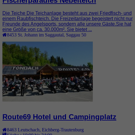
Fischerparadies Nebelteich
Die Teiche Die Teichanlage besteht aus zwei Friedfisch- und
einem Raubfischteich. Die Freizeitanlage begeistert nicht nur
Freunde des Angelsports, sondern alle unsere Gäste.Sie hat
eine Größe von ca. 30.000m². Sie bietet ...
8453
St. Johann im Saggautal
,
Saggau 50
Route69 Hotel und Campingplatz
8463
Leutschach
,
Eichberg-Trautenburg