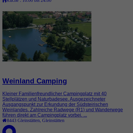
Küche :
10:00 bis 24:00
Weinland Camping
Kleiner Familienfreundlicher Campingplatz mit 40
Stellplätzen und Naturbadesee. Ausgezeichneter
Ausgangspunkt zur Erkundung der Südsteirischen
Weinlandes. Zahlreiche Radwege (R1) und Wanderwege
führen direkt am Campingplatz vorbei. ...
8443
Gleinstätten
,
Gleinstätten