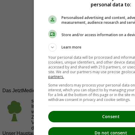
personal data to:
Personalised advertising and content, adve
measurement, audience research and serv
Store and/or access information on a devi
Learn more
Your personal data will be processed and informa
(cookies, unique identifiers, and other device data
accessed by and shared with 210 partners, or used s
site. We and our partners may use precise geoloca
partners.
Some vendors may process your personal data on t
interest, which you can object to by managing you
Das JetztMedien.com Medien Netzwerk
for a link at the bottom of this page or in the sit
withdraw consent in privacy and cookie settings.
suedsteiermark.at ist eine von vielen
Internetadressen der
JetztMedien.com Medien
,
welche es sich zur Aufgabe gemacht hat, in
Consent
Zusammenarbeit mit regionalen Firmen,
Vereinen und Institutionen die
Vielfälltigkeit
der Region Südsteiermark zu präsentieren.
Do not consent
Unser Hauptaugenmerk liegt dabei, der Bevölkerung einen