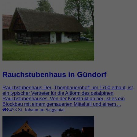
Rauchstubenhaus in Gündorf
Rauchstubenhaus Der „Thombauernhof“ um 1700 erbaut, ist
ein typischer Vertreter für die Altform des ostalpinen
Rauchstubenhauses. Von der Konstruktion her, ist es ein
Blockbau mit einem gemauerten Mittelteil und einem ...
8453
St. Johann im Saggautal