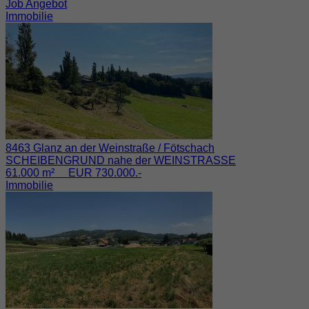
Job Angebot
Immobilie
8463 Glanz an der Weinstraße / Fötschach
SCHEIBENGRUND nahe der WEINSTRASSE
61.000 m² EUR 730.000.-
Immobilie