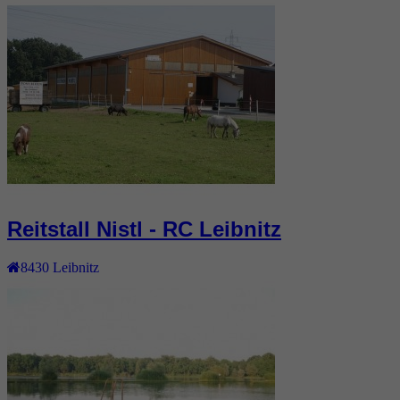
Reitstall Nistl - RC Leibnitz
8430
Leibnitz