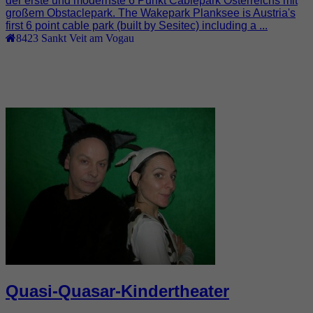
der erste und modernste 6 Punkt Cablepark Österreichs mit
großem Obstaclepark. The Wakepark Planksee is Austria's
first 6 point cable park (built by Sesitec) including a ...
8423
Sankt Veit am Vogau
Quasi-Quasar-Kindertheater