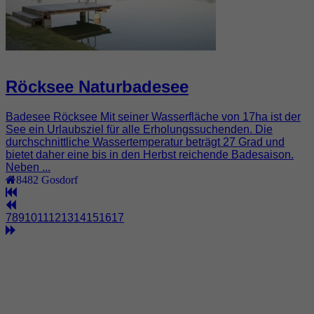
Röcksee Naturbadesee
Badesee Röcksee Mit seiner Wasserfläche von 17ha ist der
See ein Urlaubsziel für alle Erholungssuchenden. Die
durchschnittliche Wassertemperatur beträgt 27 Grad und
bietet daher eine bis in den Herbst reichende Badesaison.
Neben ...
8482
Gosdorf
7
8
9
10
11
12
13
14
15
16
17