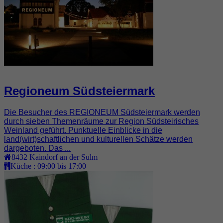
Regioneum Südsteiermark
Die Besucher des REGIONEUM Südsteiermark werden
durch sieben Themenräume zur Region Südsteirisches
Weinland geführt. Punktuelle Einblicke in die
land(wirt)schaftlichen und kulturellen Schätze werden
dargeboten. Das ...
8432
Kaindorf an der Sulm
Küche :
09:00 bis 17:00