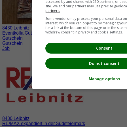
accessed by and shared with 210 partners, or used s
site. We and our partners may use precise geoloca
partners.
Some vendors may process your personal data on t
interest, which you can object to by managing you
for a link at the bottom of this page or in the sit
8430 Leibnitz
withdraw consent in privacy and cookie settings.
Eventkölla Gutscheine
Gutschein
Gutschein
Consent
Job
Do not consent
Manage options
8430 Leibnitz
RE/MAX expandiert in der Südsteiermark