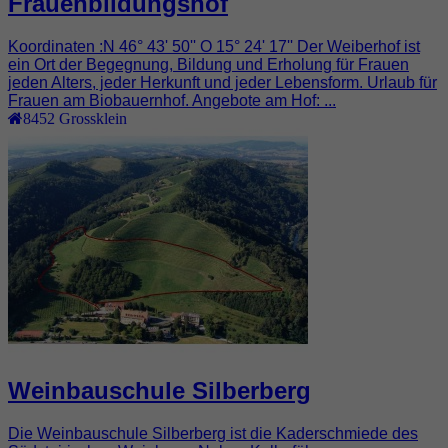
Frauenbildungshof
Koordinaten :N 46° 43' 50'' O 15° 24' 17'' Der Weiberhof ist
ein Ort der Begegnung, Bildung und Erholung für Frauen
jeden Alters, jeder Herkunft und jeder Lebensform. Urlaub für
Frauen am Biobauernhof. Angebote am Hof: ...
8452
Grossklein
Weinbauschule Silberberg
Die Weinbauschule Silberberg ist die Kaderschmiede des