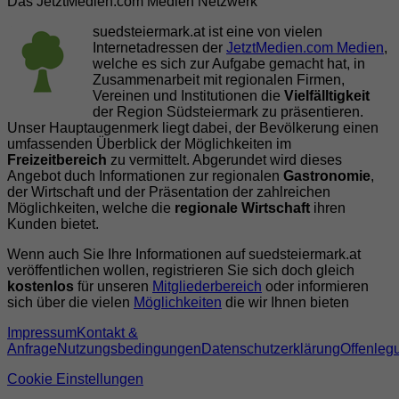
Das JetztMedien.com Medien Netzwerk
suedsteiermark.at ist eine von vielen
Internetadressen der
JetztMedien.com Medien
,
welche es sich zur Aufgabe gemacht hat, in
Zusammenarbeit mit regionalen Firmen,
Vereinen und Institutionen die
Vielfälltigkeit
der Region Südsteiermark zu präsentieren.
Unser Hauptaugenmerk liegt dabei, der Bevölkerung einen
umfassenden Überblick der Möglichkeiten im
Freizeitbereich
zu vermittelt. Abgerundet wird dieses
Angebot duch Informationen zur regionalen
Gastronomie
,
der Wirtschaft und der Präsentation der zahlreichen
Möglichkeiten, welche die
regionale Wirtschaft
ihren
Kunden bietet.
Wenn auch Sie Ihre Informationen auf suedsteiermark.at
veröffentlichen wollen, registrieren Sie sich doch gleich
kostenlos
für unseren
Mitgliederbereich
oder informieren
sich über die vielen
Möglichkeiten
die wir Ihnen bieten
Impressum
Kontakt &
Anfrage
Nutzungsbedingungen
Datenschutzerklärung
Offenleg
Cookie Einstellungen