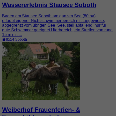
Wassererlebnis Stausee Soboth
Baden am Stausee Soboth am ganzen See (80 ha)
erlaubt eigener Nichtschwimmerbereich mit Liegewiese,
abgegrenzt vom übrigen See See, steil abfallend, nur für
gute Schwimmer geeignet Uferbereich, ein Streifen von rund
15 m mit ...
8554
Soboth
Weiberhof Frauenferien- &