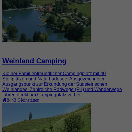
Weinland Camping
Kleiner Familienfreundlicher Campingplatz mit 40
Stellplätzen und Naturbadesee. Ausgezeichneter
Ausgangspunkt zur Erkundung der Südsteirischen
Weinlandes. Zahlreiche Radwege (R1) und Wanderwege
führen direkt am Campingplatz vorbei. ...
8443
Gleinstätten