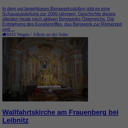
In dem gut begehbaren Bergwerksstollen gibt es eine
Schauausstellung zur 2000-jährigen Geschichte dieses
ältesten heute noch aktiven Bergwerks Österreichs. Die
Entstehung des Korallenriffes, das Bergwerk zur Römerzeit
und ...
8435
Wagna / Aflenz an der Sulm
Wallfahrtskirche am Frauenberg bei
Leibnitz