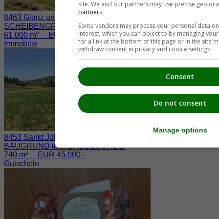
site. We and our partners may use precise geoloca
partners.
8463 Glanz an der Weinstraße / Fötschach
Some vendors may process your personal data on t
SCHEIBENGRUND nahe der WEINSTRASSE
interest, which you can object to by managing you
61.000 m² EUR 730.000.-
for a link at the bottom of this page or in the sit
Immobilie
withdraw consent in privacy and cookie settings.
Consent
Do not consent
Manage options
8453 Sankt Johann im Saggautal / Eichberg
BAUGRUND inkl. BAUBESCHEID
740 m² EUR 45.000.-
Gutschein