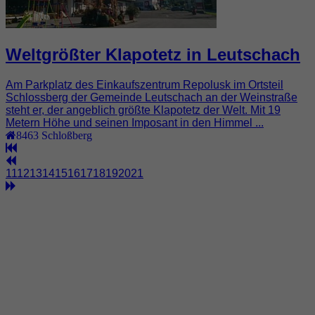
Weltgrößter Klapotetz in Leutschach
Am Parkplatz des Einkaufszentrum Repolusk im Ortsteil
Schlossberg der Gemeinde Leutschach an der Weinstraße
steht er, der angeblich größte Klapotetz der Welt. Mit 19
Metern Höhe und seinen Imposant in den Himmel ...
8463
Schloßberg
11
12
13
14
15
16
17
18
19
20
21