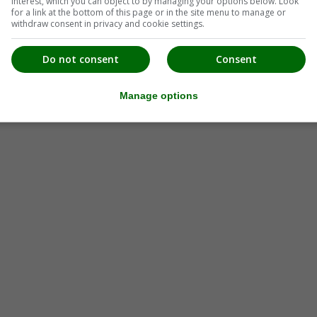
interest, which you can object to by managing your options below. Look
for a link at the bottom of this page or in the site menu to manage or
withdraw consent in privacy and cookie settings.
Do not consent
Consent
Manage options