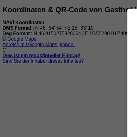
Koordinaten & QR-Code von Gasthof W
NAVI Koordinaten
DMS Format :
N 46° 54' 54'' / E 15° 33' 10''
Deg Format :
N
46.9150275828364
/ E
15.552901107409639
Anreise mit Google Maps planen!
C
Dies ist ein redaktioneller Eintrag!
Sind Sie der Inhaber dieses Inhaltes?