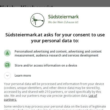
alch - Kirchenwirt
Südsteiermark.at asks for your consent to use
your personal data to:
Personalised advertising and content, advertising and content
measurement, audience research and services development
Store and/or access information on a device
Learn more
Your personal data will be processed and information from your device
(cookies, unique identifiers, and other device data) may be stored by,
accessed by and shared with 210 partners, or used specifically by this
site. We and our partners may use precise geolocation data.
List of
partners.
Some vendors may process your personal data on the basis of legitimate