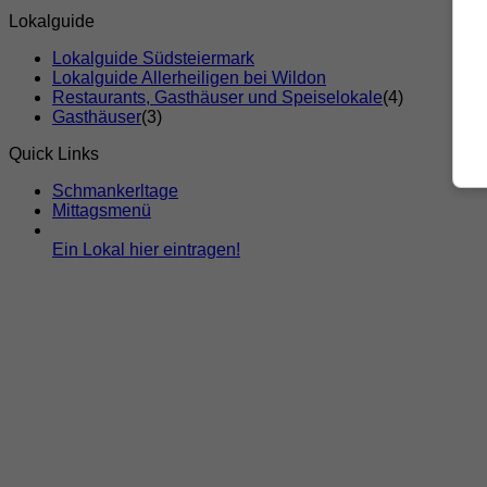
Lokalguide
Lokalguide Südsteiermark
Lokalguide Allerheiligen bei Wildon
Restaurants, Gasthäuser und Speiselokale
(4)
Gasthäuser
(3)
Quick Links
Schmankerltage
Mittagsmenü
Ein Lokal hier eintragen!