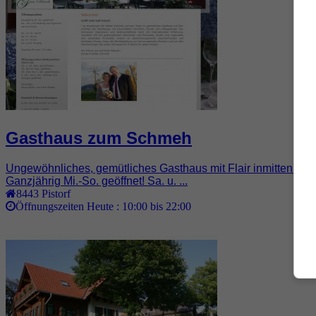
Gasthaus zum Schmeh
Ungewöhnliches, gemütliches Gasthaus mit Flair inmitten de
Ganzjährig Mi.-So. geöffnet! Sa. u. ...
8443
Pistorf
Öffnungszeiten Heute :
10:00 bis 22:00