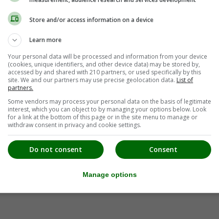
Store and/or access information on a device
Learn more
Your personal data will be processed and information from your device
(cookies, unique identifiers, and other device data) may be stored by,
accessed by and shared with 210 partners, or used specifically by this
site. We and our partners may use precise geolocation data.
List of
partners.
Some vendors may process your personal data on the basis of legitimate
interest, which you can object to by managing your options below. Look
r Weinberge! Gutbürgerliche Steirische- und Schweizer Küche.
for a link at the bottom of this page or in the site menu to manage or
withdraw consent in privacy and cookie settings.
Do not consent
Consent
Manage options