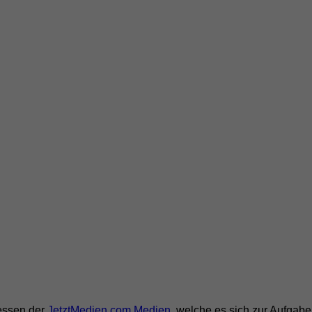
ressen der
JetztMedien.com Medien
, welche es sich zur Aufgab