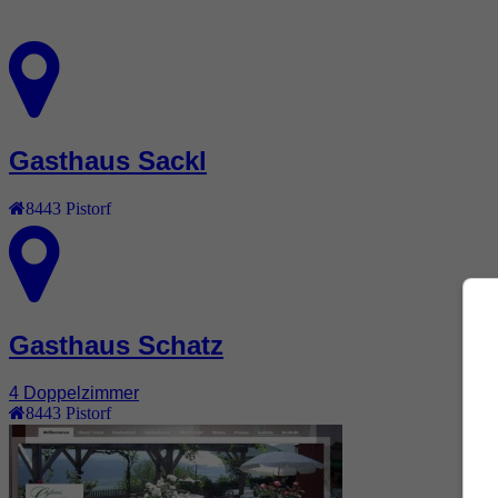
Gasthaus Sackl
8443
Pistorf
Gasthaus Schatz
4 Doppelzimmer
8443
Pistorf