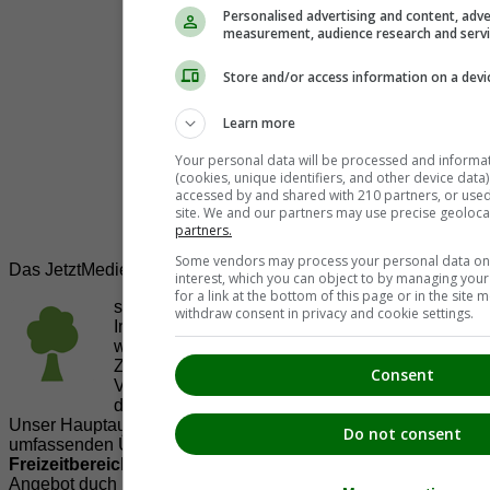
Personalised advertising and content, adve
measurement, audience research and serv
Store and/or access information on a devi
Learn more
Your personal data will be processed and informa
(cookies, unique identifiers, and other device data
accessed by and shared with 210 partners, or used s
site. We and our partners may use precise geoloca
partners.
Some vendors may process your personal data on t
Das JetztMedien.com Medien Netzwerk
interest, which you can object to by managing you
for a link at the bottom of this page or in the sit
suedsteiermark.at ist eine von vielen
withdraw consent in privacy and cookie settings.
Internetadressen der
JetztMedien.com Medien
,
welche es sich zur Aufgabe gemacht hat, in
Zusammenarbeit mit regionalen Firmen,
Consent
Vereinen und Institutionen die
Vielfälltigkeit
der Region Südsteiermark zu präsentieren.
Unser Hauptaugenmerk liegt dabei, der Bevölkerung einen
Do not consent
umfassenden Überblick der Möglichkeiten im
Freizeitbereich
zu vermittelt. Abgerundet wird dieses
Angebot duch Informationen zur regionalen
Gastronomie
,