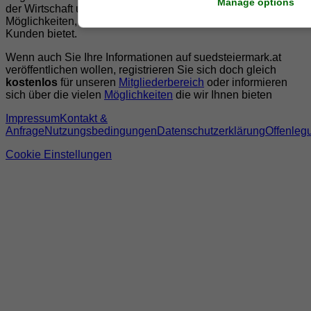
Manage options
der Wirtschaft und der Präsentation der zahlreichen
Möglichkeiten, welche die
regionale Wirtschaft
ihren
Kunden bietet.
Wenn auch Sie Ihre Informationen auf suedsteiermark.at
veröffentlichen wollen, registrieren Sie sich doch gleich
kostenlos
für unseren
Mitgliederbereich
oder informieren
sich über die vielen
Möglichkeiten
die wir Ihnen bieten
Impressum
Kontakt &
Anfrage
Nutzungsbedingungen
Datenschutzerklärung
Offenleg
Cookie Einstellungen