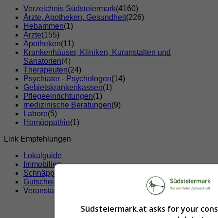
Verzeichnis Südsteiermark
(4160)
Ärzte, Apotheken, Gesundheit
(226)
Hebammen
(1)
Ärzte
(155)
Apotheken
(11)
Krankenhäuser, Kliniken, Kuranstalten und
Sanatorien
(4)
Therapeuten
(24)
Psychiater - Psychologen
(14)
Gebietskrankenkassen
(1)
Pflegeeinrichtungen
(1)
medizinische Beratungen
(9)
Labore
(5)
Homöopathie
(1)
Link Empfehlungen
Lokalguide
Immobilien
Schnäppchen
Gutscheine & Rabatte
Veranstaltungen
Südsteiermark.at asks for your con