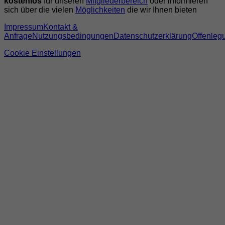
kostenlos
für unseren
Mitgliederbereich
oder informieren
sich über die vielen
Möglichkeiten
die wir Ihnen bieten
Impressum
Kontakt &
Anfrage
Nutzungsbedingungen
Datenschutzerklärung
Offenleg
Cookie Einstellungen