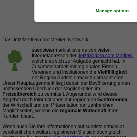
Manage options
Das JetztMedien.com Medien Netzwerk
suedsteiermark.at ist eine von vielen
Internetadressen der
JetztMedien.com Medien
,
welche es sich zur Aufgabe gemacht hat, in
Zusammenarbeit mit regionalen Firmen,
Vereinen und Institutionen die
Vielfälltigkeit
der Region Südsteiermark zu präsentieren.
Unser Hauptaugenmerk liegt dabei, der Bevölkerung einen
umfassenden Überblick der Möglichkeiten im
Freizeitbereich
zu vermittelt. Abgerundet wird dieses
Angebot duch Informationen zur regionalen
Gastronomie
,
der Wirtschaft und der Präsentation der zahlreichen
Möglichkeiten, welche die
regionale Wirtschaft
ihren
Kunden bietet.
Wenn auch Sie Ihre Informationen auf suedsteiermark.at
veröffentlichen wollen, registrieren Sie sich doch gleich