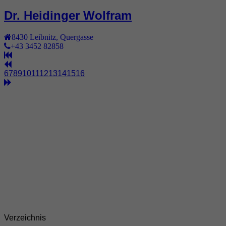
Dr. Heidinger Wolfram
8430
Leibnitz
,
Quergasse
+43 3452 82858
6
7
8
9
10
11
12
13
14
15
16
Verzeichnis