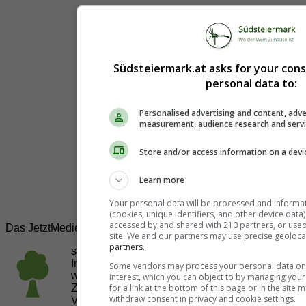
Südsteiermark.at asks for your con
personal data to:
Personalised advertising and content, adve
measurement, audience research and serv
Store and/or access information on a devi
Learn more
Your personal data will be processed and informa
(cookies, unique identifiers, and other device data
accessed by and shared with 210 partners, or used s
Das JetztMedien.com Medien Netzwerk
site. We and our partners may use precise geoloca
partners.
suedsteiermark.at ist eine von vielen
Internetadressen der
JetztMedien.com Medien
,
Some vendors may process your personal data on t
welche es sich zur Aufgabe gemacht hat, in
interest, which you can object to by managing you
Zusammenarbeit mit regionalen Firmen,
for a link at the bottom of this page or in the sit
withdraw consent in privacy and cookie settings.
Vereinen und Institutionen die
Vielfälltigkeit