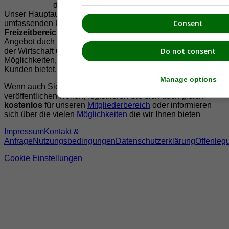
der Region Südsteiermark zu präsentieren.
Unser Hauptaugenmerk liegt dabei, der Bevölkerung einen
Consent
umfassenden Überblick der Möglichkeiten im
Freizeitbereich
zu vermittelt. Abgerundet wird dieses
Angebot duch Informationen zur regionalen
Gastronomie
,
Do not consent
der Wirtschaft und der Präsentation der zahlreichen
Möglichkeiten, welche die
regionale Wirtschaft
ihren
Kunden bietet.
Manage options
Wenn auch Sie Ihre Informationen auf suedsteiermark.at
veröffentlichen wollen, registrieren Sie sich doch gleich
kostenlos
für unseren
Mitgliederbereich
oder informieren
sich über die vielen
Möglichkeiten
die wir Ihnen bieten
Impressum
Kontakt &
Anfrage
Nutzungsbedingungen
Datenschutzerklärung
Offenleg
Cookie Einstellungen