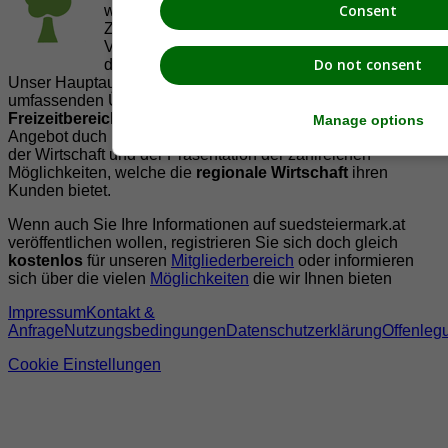
Consent
welche es sich zur Aufgabe gemacht hat, in
Zusammenarbeit mit regionalen Firmen,
Vereinen und Institutionen die
Vielfälltigkeit
Do not consent
der Region Südsteiermark zu präsentieren.
Unser Hauptaugenmerk liegt dabei, der Bevölkerung einen
umfassenden Überblick der Möglichkeiten im
Freizeitbereich
zu vermittelt. Abgerundet wird dieses
Manage options
Angebot duch Informationen zur regionalen
Gastronomie
,
der Wirtschaft und der Präsentation der zahlreichen
Möglichkeiten, welche die
regionale Wirtschaft
ihren
Kunden bietet.
Wenn auch Sie Ihre Informationen auf suedsteiermark.at
veröffentlichen wollen, registrieren Sie sich doch gleich
kostenlos
für unseren
Mitgliederbereich
oder informieren
sich über die vielen
Möglichkeiten
die wir Ihnen bieten
Impressum
Kontakt &
Anfrage
Nutzungsbedingungen
Datenschutzerklärung
Offenleg
Cookie Einstellungen