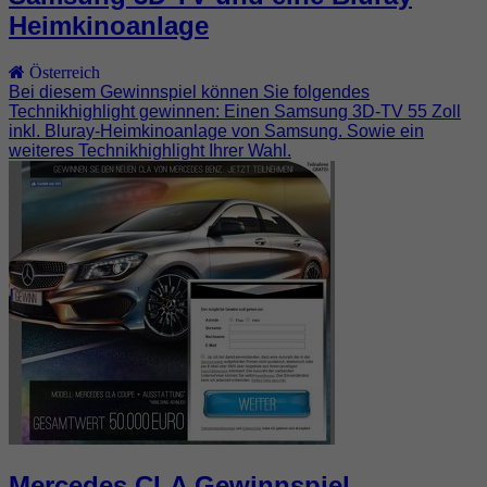
Heimkinoanlage
Österreich
Bei diesem Gewinnspiel können Sie folgendes
Technikhighlight gewinnen: Einen Samsung 3D-TV 55 Zoll
inkl. Bluray-Heimkinoanlage von Samsung. Sowie ein
weiteres Technikhighlight Ihrer Wahl.
Mercedes CLA Gewinnspiel