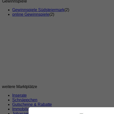
Gewinnspiele
Gewinnspiele Südsteiermark
(2)
online Gewinnspiele
(2)
weitere Marktplätze
Inserate
Schnäppchen
Gutscheine & Rabatte
Immobilien
Jobanzeigen