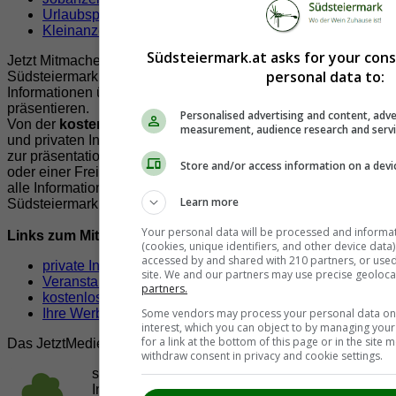
Urlaubspauschalen
Kleinanzeigen
Südsteiermark.at asks for your con
Jetzt Mitmachen!
personal data to:
Südsteiermark.at bietet Ihnen viele Möglichkeiten Ihre
Informationen über und aus der Südsteiermark zur
präsentieren.
Personalised advertising and content, adve
Von der
kostenlosen
Veröffentlichung von Veranstaltungen
measurement, audience research and serv
und privaten Inserate, über Leserbriefe, Nachrichten bis hin
zur präsentatioen Ihrer Firma, Vereines, Lokals, Organisation
Store and/or access information on a devi
oder einer Freizeit und Sportmöglichkeit. Unser Ziel ist es
alle Informationen der Südsteiermark für die Freunde der
Learn more
Südsteiermark auf einer Seite zu präsentieren.
Your personal data will be processed and informa
Links zum Mitmachen!
(cookies, unique identifiers, and other device data
accessed by and shared with 210 partners, or used s
private Inserate aufgeben
site. We and our partners may use precise geoloca
Veranstaltungen eintragen
partners.
kostenloser Eintrag für Firmen,Verein & Organisationen
Some vendors may process your personal data on t
Ihre Werbung auf Südsteiermark.at
interest, which you can object to by managing you
for a link at the bottom of this page or in the sit
Das JetztMedien.com Medien Netzwerk
withdraw consent in privacy and cookie settings.
suedsteiermark.at ist eine von vielen
Internetadressen der
JetztMedien.com Medien
,