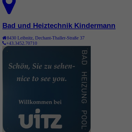
Bad und Heiztechnik Kindermann
8430
Leibnitz
,
Dechant-Thaller-Straße 37
+43.3452.70710