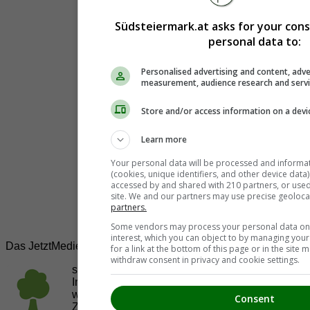
Südsteiermark.at asks for your con
personal data to:
Personalised advertising and content, adve
measurement, audience research and serv
Store and/or access information on a devi
Learn more
Your personal data will be processed and informa
(cookies, unique identifiers, and other device data
accessed by and shared with 210 partners, or used s
site. We and our partners may use precise geoloca
partners.
Some vendors may process your personal data on t
interest, which you can object to by managing you
Das JetztMedien.com Medien Netzwerk
for a link at the bottom of this page or in the sit
withdraw consent in privacy and cookie settings.
suedsteiermark.at ist eine von vielen
Internetadressen der
JetztMedien.com Medien
,
welche es sich zur Aufgabe gemacht hat, in
Consent
Zusammenarbeit mit regionalen Firmen,