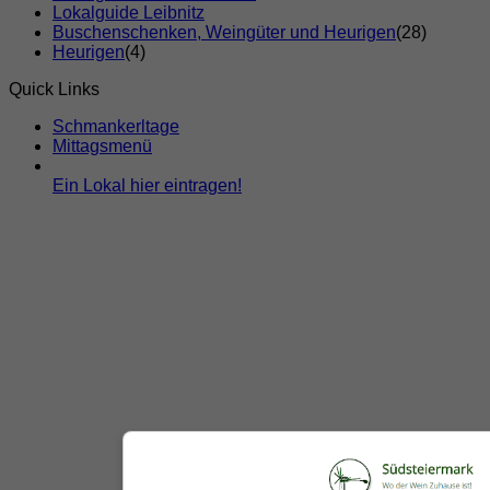
Lokalguide Leibnitz
Buschenschenken, Weingüter und Heurigen
(28)
Heurigen
(4)
Quick Links
Schmankerltage
Mittagsmenü
Ein Lokal hier eintragen!