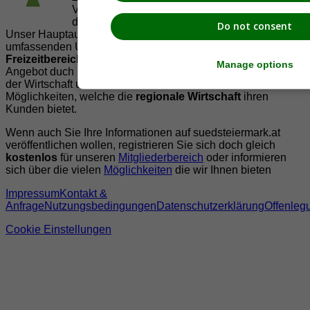
Vereinen und Institutionen die
Vielfälltigkeit
der Region Südsteiermark zu präsentieren.
Do not consent
Unser Hauptaugenmerk liegt dabei, der Bevölkerung einen
umfassenden Überblick der Möglichkeiten im
Freizeitbereich
zu vermittelt. Abgerundet wird dieses
Manage options
Angebot duch Informationen zur regionalen
Gastronomie
,
der Wirtschaft und der Präsentation der zahlreichen
Möglichkeiten, welche die
regionale Wirtschaft
ihren
Kunden bietet.
Wenn auch Sie Ihre Informationen auf suedsteiermark.at
veröffentlichen wollen, registrieren Sie sich doch gleich
kostenlos
für unseren
Mitgliederbereich
oder informieren
sich über die vielen
Möglichkeiten
die wir Ihnen bieten
Impressum
Kontakt &
Anfrage
Nutzungsbedingungen
Datenschutzerklärung
Offenleg
Cookie Einstellungen