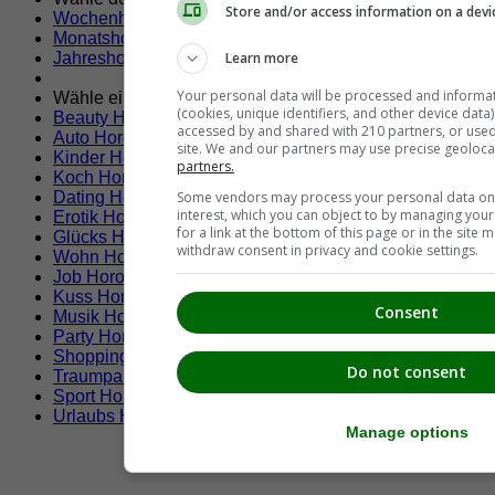
Store and/or access information on a devi
Wochenhoroskop Steinbock
Monatshoroskop Steinbock
Learn more
Jahreshoroskop Steinbock
Your personal data will be processed and informa
Wähle ein Themen Horoskop
(cookies, unique identifiers, and other device data
Beauty Horoskop
accessed by and shared with 210 partners, or used s
Auto Horoskop
site. We and our partners may use precise geoloca
Kinder Horoskop
partners.
Koch Horoskop
Some vendors may process your personal data on t
Dating Horoskop
interest, which you can object to by managing you
Erotik Horoskop
for a link at the bottom of this page or in the sit
Glücks Horoskop
withdraw consent in privacy and cookie settings.
Wohn Horoskop
Job Horoskop
Kuss Horoskop
Consent
Musik Horoskop
Party Horoskop
Shopping Horoskop
Do not consent
Traumpartner Horoskop
Sport Horoskop
Urlaubs Horoskop
Manage options