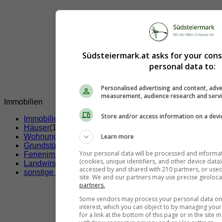
Südsteiermark.at asks for your con
personal data to:
Personalised advertising and content, adve
measurement, audience research and serv
Immobilien
Store and/or access information on a devi
Immobilien Südsteiermark
(77)
Häuser
(17)
Wohnungen
(36)
Learn more
Grundstücke
(15)
Your personal data will be processed and informa
Ferienimmobilien
(3)
(cookies, unique identifiers, and other device data
Landwirschaftliche Immobilien
(2)
accessed by and shared with 210 partners, or used s
sonstige Immobilien
(1)
site. We and our partners may use precise geoloca
partners.
Some vendors may process your personal data on t
interest, which you can object to by managing you
for a link at the bottom of this page or in the sit