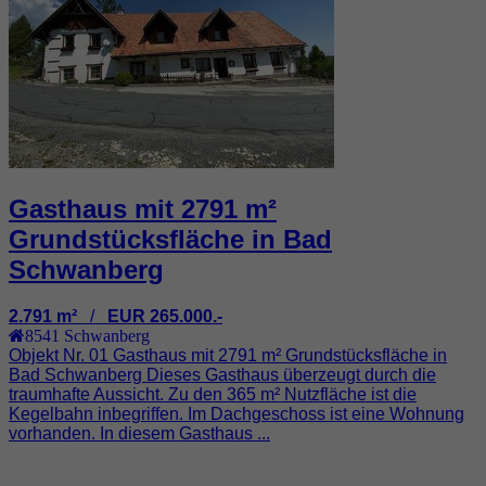
Gasthaus mit 2791 m²
Grundstücksfläche in Bad
Schwanberg
2.791 m²
/
EUR 265.000.-
8541
Schwanberg
Objekt Nr. 01 Gasthaus mit 2791 m² Grundstücksfläche in
Bad Schwanberg Dieses Gasthaus überzeugt durch die
traumhafte Aussicht. Zu den 365 m² Nutzfläche ist die
Kegelbahn inbegriffen. Im Dachgeschoss ist eine Wohnung
vorhanden. In diesem Gasthaus ...