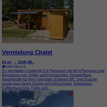
Vermietung Chalet
25 m²
/
EUR 90.-
8480
Mureck
Zu Vermieten Chalet für 2-4 Personen mit 60 m²Terrasse und
Benützung von Griller und Holzgarnitur. Versperrbare
Abstellhütte für ihre Fahrräder. Eigenes WC und Dusche
sowie eine kleine Küche mit Kühlschrank, Nespresso
Kaffeemaschine, Föhn und ...