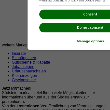
withdraw consent in privacy and cookie settings.
Consent
Do not consent
Manage options
weitere Marktplätze
Inserate
Schnäppchen
Gutscheine & Rabatte
Jobanzeigen
Urlaubspauschalen
Kleinanzeigen
Gewinnspiele
Jetzt Mitmachen!
Südsteiermark.at bietet Ihnen viele Möglichkeiten Ihre
Informationen über und aus der Südsteiermark zur
präsentieren.
Von der
kostenlosen
Veröffentlichung von Veranstaltungen