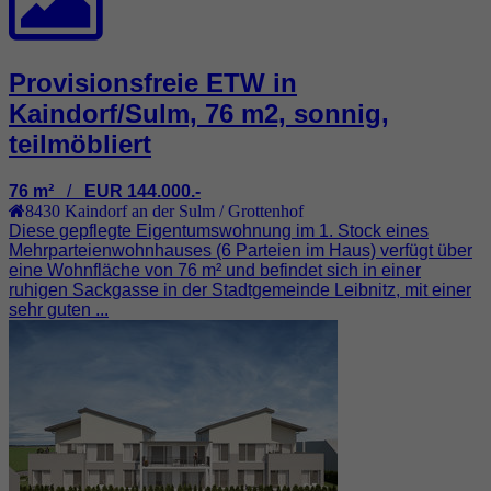
Provisionsfreie ETW in
Kaindorf/Sulm, 76 m2, sonnig,
teilmöbliert
76 m²
/
EUR 144.000.-
8430
Kaindorf an der Sulm / Grottenhof
Diese gepflegte Eigentumswohnung im 1. Stock eines
Mehrparteienwohnhauses (6 Parteien im Haus) verfügt über
eine Wohnfläche von 76 m² und befindet sich in einer
ruhigen Sackgasse in der Stadtgemeinde Leibnitz, mit einer
sehr guten ...