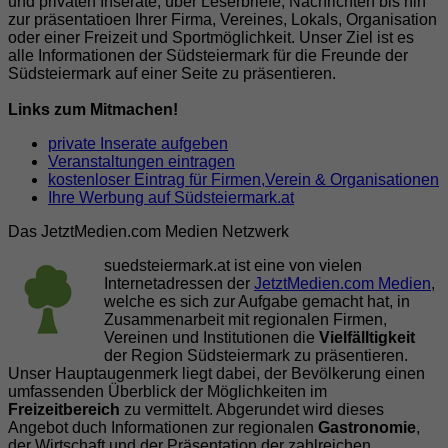
und privaten Inserate, über Leserbriefe, Nachrichten bis hin
zur präsentatioen Ihrer Firma, Vereines, Lokals, Organisation
oder einer Freizeit und Sportmöglichkeit. Unser Ziel ist es
alle Informationen der Südsteiermark für die Freunde der
Südsteiermark auf einer Seite zu präsentieren.
Links zum Mitmachen!
private Inserate aufgeben
Veranstaltungen eintragen
kostenloser Eintrag für Firmen,Verein & Organisationen
Ihre Werbung auf Südsteiermark.at
Das JetztMedien.com Medien Netzwerk
suedsteiermark.at ist eine von vielen
Internetadressen der
JetztMedien.com Medien
,
welche es sich zur Aufgabe gemacht hat, in
Zusammenarbeit mit regionalen Firmen,
Vereinen und Institutionen die
Vielfälltigkeit
der Region Südsteiermark zu präsentieren.
Unser Hauptaugenmerk liegt dabei, der Bevölkerung einen
umfassenden Überblick der Möglichkeiten im
Freizeitbereich
zu vermittelt. Abgerundet wird dieses
Angebot duch Informationen zur regionalen
Gastronomie
,
der Wirtschaft und der Präsentation der zahlreichen