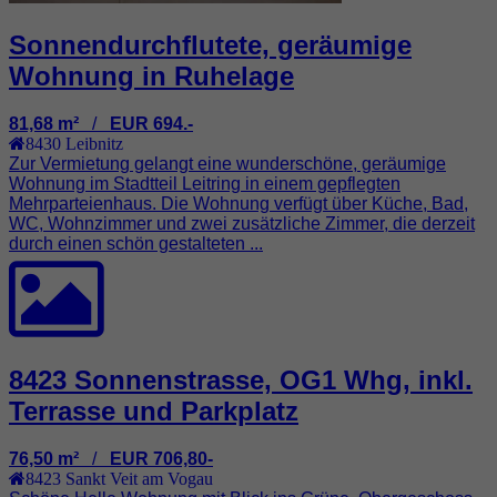
Sonnendurchflutete, geräumige
Wohnung in Ruhelage
81,68 m²
/
EUR 694.-
8430
Leibnitz
Zur Vermietung gelangt eine wunderschöne, geräumige
Wohnung im Stadtteil Leitring in einem gepflegten
Mehrparteienhaus. Die Wohnung verfügt über Küche, Bad,
WC, Wohnzimmer und zwei zusätzliche Zimmer, die derzeit
durch einen schön gestalteten ...
8423 Sonnenstrasse, OG1 Whg, inkl.
Terrasse und Parkplatz
76,50 m²
/
EUR 706,80-
8423
Sankt Veit am Vogau