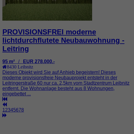
PROVISIONSFREI moderne
lichtdurchflutete Neubauwohnung -
Leitring
95 m²
/
EUR 278.000.-
8430
Leibnitz
Dieses Objekt wird Sie auf Anhieb begeistern! Dieses
moderne provisionsfreie Neubauprojekt entsteht in der
Leitringerstraße 60 nur ca. 2,5km vom Stadtzentrum Leibnitz
entfernt. Die Wohnanlage besteht aus 8 Wohnungen,
eingebettet ...
1
2
3
4
5
6
7
8