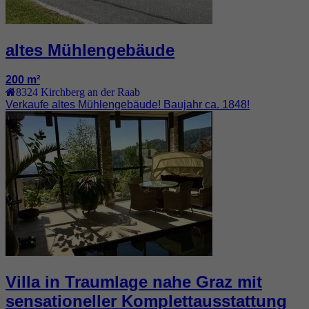
altes Mühlengebäude
200 m²
8324
Kirchberg an der Raab
Verkaufe altes Mühlengebäude! Baujahr ca. 1848!
Villa in Traumlage nahe Graz mit
sensationeller Komplettausstattung