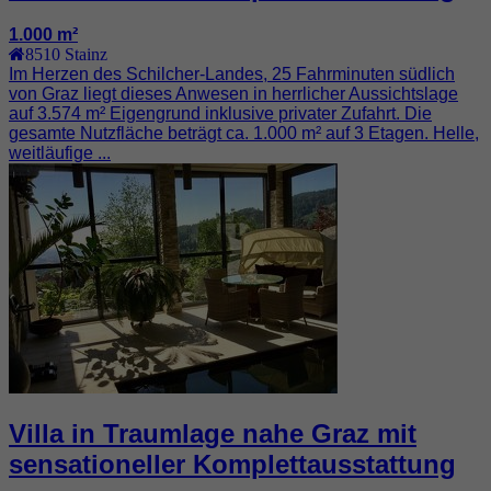
1.000 m²
8510
Stainz
Im Herzen des Schilcher-Landes, 25 Fahrminuten südlich
von Graz liegt dieses Anwesen in herrlicher Aussichtslage
auf 3.574 m² Eigengrund inklusive privater Zufahrt. Die
gesamte Nutzfläche beträgt ca. 1.000 m² auf 3 Etagen. Helle,
weitläufige ...
Villa in Traumlage nahe Graz mit
sensationeller Komplettausstattung