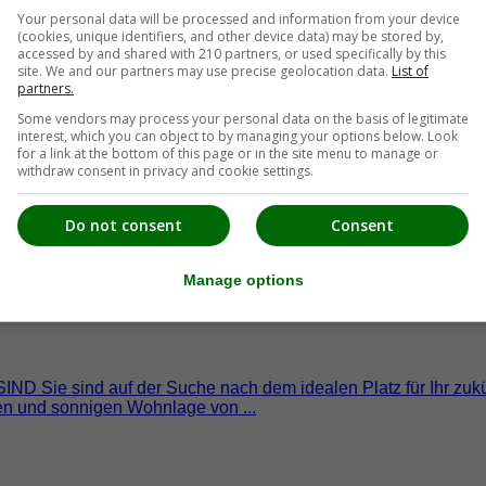
andsberg. Der ...
Your personal data will be processed and information from your device
(cookies, unique identifiers, and other device data) may be stored by,
accessed by and shared with 210 partners, or used specifically by this
site. We and our partners may use precise geolocation data.
List of
partners.
Some vendors may process your personal data on the basis of legitimate
interest, which you can object to by managing your options below. Look
for a link at the bottom of this page or in the site menu to manage or
withdraw consent in privacy and cookie settings.
Do not consent
Consent
Manage options
ge - Ihr Platz zum Wohlfühlen!
nd auf der Suche nach dem idealen Platz für Ihr zukünfti
gen und sonnigen Wohnlage von ...