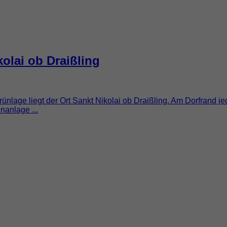
kolai ob Draißling
ünlage liegt der Ort Sankt Nikolai ob Draißling. Am Dorfrand 
nanlage ...