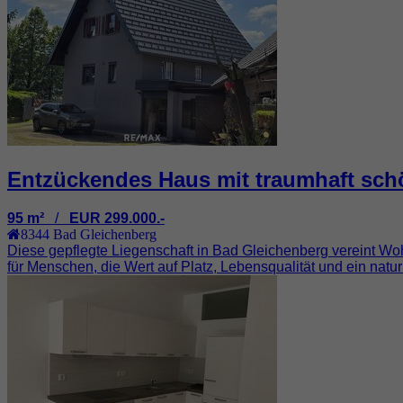
Entzückendes Haus mit traumhaft sch
95 m²
/
EUR 299.000.-
8344
Bad Gleichenberg
Diese gepflegte Liegenschaft in Bad Gleichenberg vereint Wo
für Menschen, die Wert auf Platz, Lebensqualität und ein natur