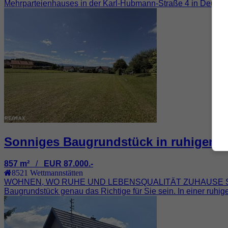
Mehrparteienhauses in der Karl-Hubmann-Straße 4 in Deutschl
Sonniges Baugrundstück in ruhiger La
857 m²
/
EUR 87.000.-
8521
Wettmannstätten
WOHNEN, WO RUHE UND LEBENSQUALITÄT ZUHAUSE SIND Sie si
Baugrundstück genau das Richtige für Sie sein. In einer ruhi