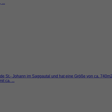
...
e St.- Johann im Saggautal und hat eine Größe von ca. 740m2 u
t ca. ...