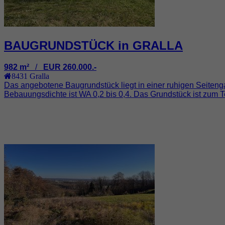
BAUGRUNDSTÜCK in GRALLA
982 m²
/
EUR 260.000.-
8431
Gralla
Das angebotene Baugrundstück liegt in einer ruhigen Seitenga
Bebauungsdichte ist WA 0,2 bis 0,4. Das Grundstück ist zum Teil