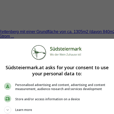
m Rettenberg mit einer Grundfläche von ca. 1305m2 (davon 840m
trom ...
Südsteiermark.at asks for your consent to use
your personal data to:
Personalised advertising and content, advertising and content
measurement, audience research and services development
ger Lage in Deutschlandsberg!
Store and/or access information on a device
Learn more
ockerten Wohnsiedlung im Grünen befindet sich diese gepflegt