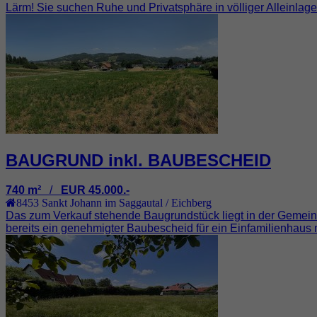
Lärm! Sie suchen Ruhe und Privatsphäre in völliger Alleinlage, 
BAUGRUND inkl. BAUBESCHEID
740 m²
/
EUR 45.000.-
8453
Sankt Johann im Saggautal / Eichberg
Das zum Verkauf stehende Baugrundstück liegt in der Gemeind
bereits ein genehmigter Baubescheid für ein Einfamilienhaus mi