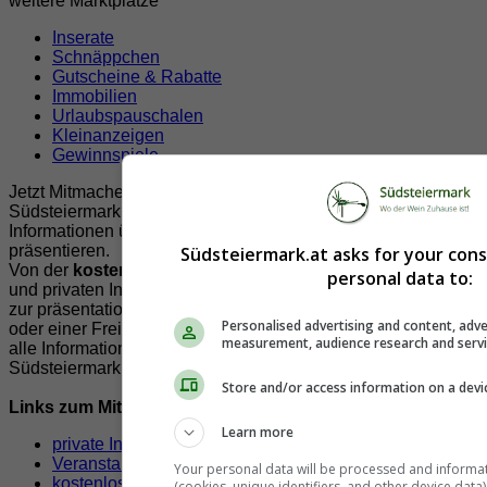
weitere Marktplätze
Inserate
Schnäppchen
Gutscheine & Rabatte
Immobilien
Urlaubspauschalen
Kleinanzeigen
Gewinnspiele
Jetzt Mitmachen!
Südsteiermark.at bietet Ihnen viele Möglichkeiten Ihre
Informationen über und aus der Südsteiermark zur
präsentieren.
Südsteiermark.at asks for your con
Von der
kostenlosen
Veröffentlichung von Veranstaltungen
personal data to:
und privaten Inserate, über Leserbriefe, Nachrichten bis hin
zur präsentatioen Ihrer Firma, Vereines, Lokals, Organisation
Personalised advertising and content, adve
oder einer Freizeit und Sportmöglichkeit. Unser Ziel ist es
measurement, audience research and serv
alle Informationen der Südsteiermark für die Freunde der
Südsteiermark auf einer Seite zu präsentieren.
Store and/or access information on a devi
Links zum Mitmachen!
Learn more
private Inserate aufgeben
Veranstaltungen eintragen
Your personal data will be processed and informa
kostenloser Eintrag für Firmen,Verein & Organisationen
(cookies, unique identifiers, and other device data