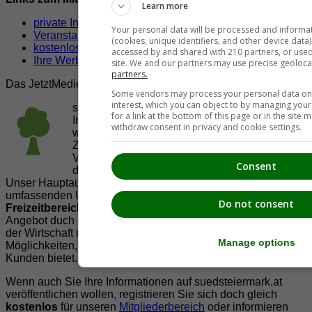
Learn more
private Inserate aufgeben
Your personal data will be processed and informa
Veranstaltungen eintragen
(cookies, unique identifiers, and other device data
kostenloser Eintrag für Firmen,Verein & Organisationen
accessed by and shared with 210 partners, or used s
Ihre Werbung auf Südsteiermark.at
site. We and our partners may use precise geoloca
partners.
Das JetztMedien.com Medien Netzwerk
Some vendors may process your personal data on t
interest, which you can object to by managing you
suedsteiermark.at ist eine von vielen
for a link at the bottom of this page or in the sit
Internetadressen der
JetztMedien.com Medien
,
withdraw consent in privacy and cookie settings.
welche es sich zur Aufgabe gemacht hat, in
Zusammenarbeit mit regionalen Firmen,
Vereinen und Institutionen die
Vielfälltigkeit
Consent
der Region Südsteiermark zu präsentieren.
Unser Hauptaugenmerk liegt dabei, der Bevölkerung einen
umfassenden Überblick der Möglichkeiten im
Do not consent
Freizeitbereich
zu vermittelt. Abgerundet wird dieses
Angebot duch Informationen zur regionalen
Gastronomie
,
der Wirtschaft und der Präsentation der zahlreichen
Manage options
Möglichkeiten, welche die
regionale Wirtschaft
ihren
Kunden bietet.
Wenn auch Sie Ihre Informationen auf suedsteiermark.at
veröffentlichen wollen, registrieren Sie sich doch gleich
kostenlos
für unseren
Mitgliederbereich
oder informieren