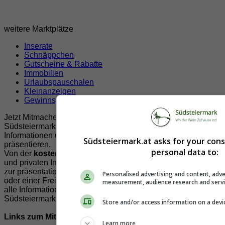
weitere Marktplätze
Inserate
Schnäppchen
Gutscheine & Rabatte
Immobilien
Urlaubspauschalen
Kleinanzeigen
Gewinnspiele
Jetzt Mitmachen!
Südsteiermark.at bietet Ihnen viele Möglichkeiten Ihre
Informationen über und aus der Südsteiermark zur
Südsteiermark.at asks for your con
präsentieren.
personal data to:
Von der
kostenlosen
Veröffentlichung von Veranstaltungen
und privaten Inserate, über Leserbriefe, Nachrichten bis hin
zur präsentatioen Ihrer Firma, Vereines, Lokals, Organisation
Personalised advertising and content, adve
oder einer Freizeit und Sportmöglichkeit. Unser Ziel ist es
measurement, audience research and serv
alle Informationen der Südsteiermark für die Freunde der
Südsteiermark auf einer Seite zu präsentieren.
Store and/or access information on a devi
Links zum Mitmachen!
Learn more