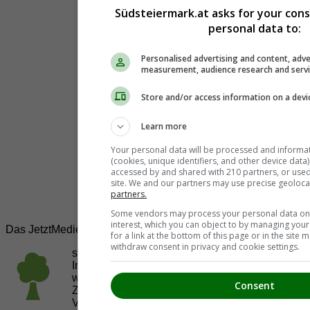
Südsteiermark.at asks for your con
personal data to:
Personalised advertising and content, adve
measurement, audience research and serv
Store and/or access information on a devi
Learn more
Your personal data will be processed and informa
(cookies, unique identifiers, and other device data
accessed by and shared with 210 partners, or used s
site. We and our partners may use precise geoloca
partners.
Some vendors may process your personal data on t
interest, which you can object to by managing you
Das JetztMedien.com Medien Netzwerk
for a link at the bottom of this page or in the sit
withdraw consent in privacy and cookie settings.
suedsteiermark.at ist eine von vielen
Internetadressen der
JetztMedien.com Medien
,
welche es sich zur Aufgabe gemacht hat, in
Consent
Zusammenarbeit mit regionalen Firmen,
Vereinen und Institutionen die
Vielfälltigkeit