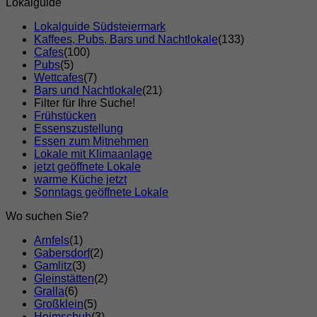
Lokalguide
Lokalguide Südsteiermark
Kaffees, Pubs, Bars und Nachtlokale
(133)
Cafes
(100)
Pubs
(5)
Wettcafes
(7)
Bars und Nachtlokale
(21)
Filter für Ihre Suche!
Frühstücken
Essenszustellung
Essen zum Mitnehmen
Lokale mit Klimaanlage
jetzt geöffnete Lokale
warme Küche jetzt
Sonntags geöffnete Lokale
Wo suchen Sie?
Arnfels
(1)
Gabersdorf
(2)
Gamlitz
(3)
Gleinstätten
(2)
Gralla
(6)
Großklein
(5)
Heimschuh
(3)