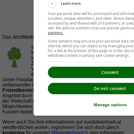
Learn more
Your personal data will be processed and informa
(cookies, unique identifiers, and other device data
accessed by and shared with 210 partners, or used s
site. We and our partners may use precise geoloca
partners.
Das JetztMedien.com Medien Netzwerk
Some vendors may process your personal data on t
interest, which you can object to by managing you
suedsteiermark.at ist eine von vielen
for a link at the bottom of this page or in the sit
Internetadressen der
JetztMedien.com Medien
,
withdraw consent in privacy and cookie settings.
welche es sich zur Aufgabe gemacht hat, in
Zusammenarbeit mit regionalen Firmen,
Vereinen und Institutionen die
Vielfälltigkeit
Consent
der Region Südsteiermark zu präsentieren.
Unser Hauptaugenmerk liegt dabei, der Bevölkerung einen
umfassenden Überblick der Möglichkeiten im
Do not consent
Freizeitbereich
zu vermittelt. Abgerundet wird dieses
Angebot duch Informationen zur regionalen
Gastronomie
,
der Wirtschaft und der Präsentation der zahlreichen
Manage options
Möglichkeiten, welche die
regionale Wirtschaft
ihren
Kunden bietet.
Wenn auch Sie Ihre Informationen auf suedsteiermark.at
veröffentlichen wollen, registrieren Sie sich doch gleich
kostenlos
für unseren
Mitgliederbereich
oder informieren